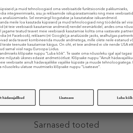
t ekstraheeritud õli aitab huuli toita ja niisutada.
iledad ja ketendamata.
 niiskuse.
TOOTE OMADUSED
Sarnased tooted