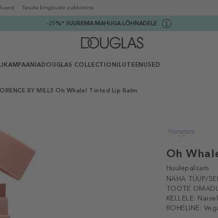
lusest
Tasuta kingituste pakkimine
-25%* SUUREMA MAHUGA LÕHNADELE
I
KAMPAANIA
DOUGLAS COLLECTION
ILUTEENUSED
ORENCE BY MILLS Oh Whale! Tinted Lip Balm
Oh Whale
Huulepalsam
NAHA TÜÜP/SE
TOOTE OMADU
KELLELE:
Naise
ROHELINE:
Veg