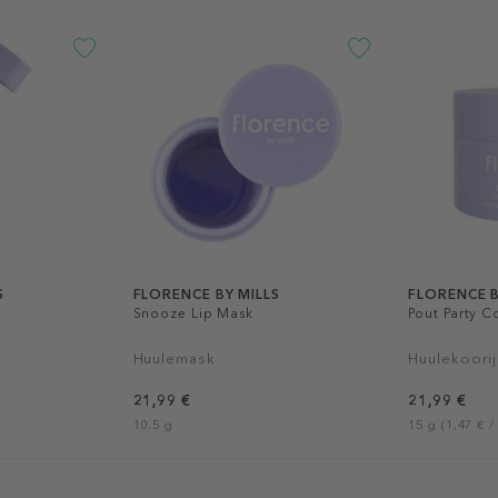
S
FLORENCE BY MILLS
FLORENCE B
Snooze Lip Mask
Pout Party C
Huulemask
Huulekoorij
21,99 €
21,99 €
10.5 g
15 g (1,47 € /