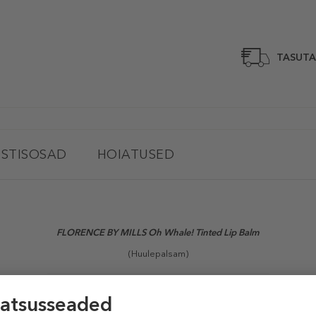
TASUTA
STISOSAD
HOIATUSED
FLORENCE BY MILLS Oh Whale! Tinted Lip Balm
(Huulepalsam)
nitud huulepalsam on läbipaistev huulepalsam, mis mähib huuled mitteklee
õli, samas kui sheavõi tihendab kõike, et hoida meie huuled tundideks