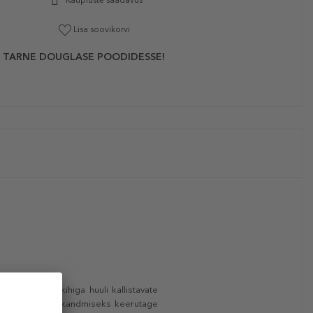
Kaupluste saadavus
Lisa soovikorvi
 TARNE DOUGLASE POODIDESSE!
puva niiskuskihiga huuli kallistavate
 rõõmsana. Pealekandmiseks keerutage