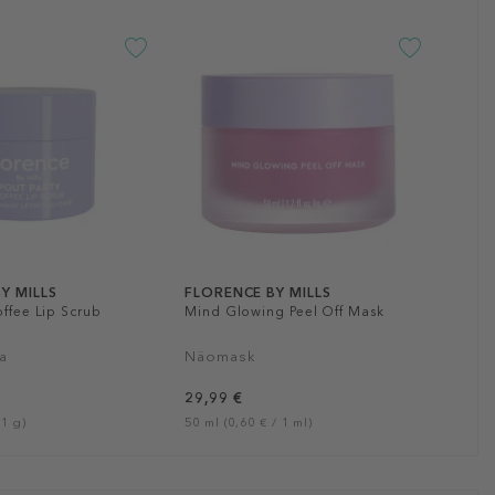
Y MILLS
FLORENCE BY MILLS
offee Lip Scrub
Mind Glowing Peel Off Mask
a
Näomask
29,99 €
 1 g)
50 ml (0,60 € / 1 ml)