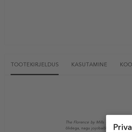
TOOTEKIRJELDUS
KASUTAMINE
KOO
The Florence by Mills Oh Whale!
too
õlidega, nagu jojobaõli ja avokaado