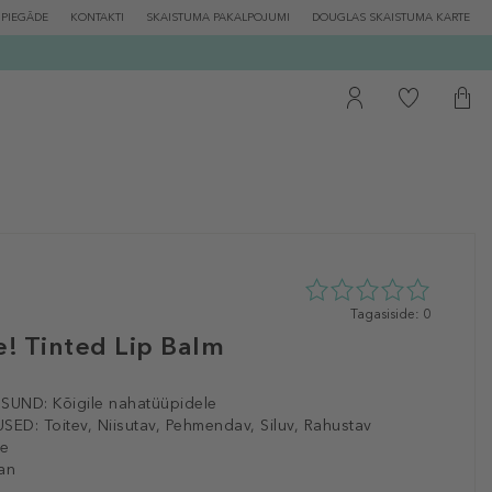
PIEGĀDE
KONTAKTI
SKAISTUMA PAKALPOJUMI
DOUGLAS SKAISTUMA KARTE
0
Tagasiside: 0
tähte
! Tinted Lip Balm
5st
0
tagasisidest
ISUND:
Kõigile nahatüüpidele
SED:
Toitev, Niisutav, Pehmendav, Siluv, Rahustav
le
an