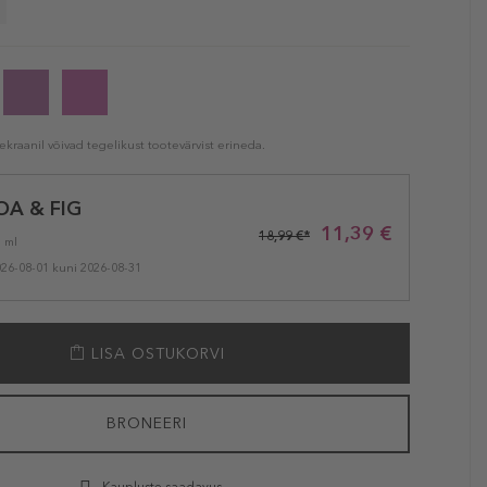
kraanil võivad tegelikust tootevärvist erineda.
A & FIG
11,39 €
18,99 €*
1 ml
026-08-01 kuni 2026-08-31
LISA OSTUKORVI
BRONEERI