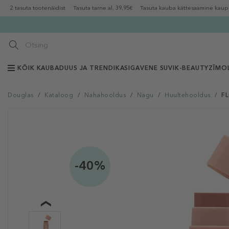
2 tasuta tootenäidist
Tasuta tarne al. 39,95€
Tasuta kauba kättesaamine kaup
KÕIK KAUBAD
UUS JA TRENDIKAS
IGAVENE SUVI
K-BEAUTY
ZĪMOL
Douglas
/
Kataloog
/
Nahahooldus
/
Nägu
/
Huultehooldus
/
FL
-40%