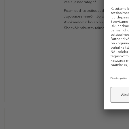
vaala ja naeratage!
Peamised koostisosad:
Jojobaseemneõli: Jojoba põõsa seemnes
Avokaadoõli: hoiab huuled pehmed, s
Sheavõi: rahustav taimevõi, mis sulgeb