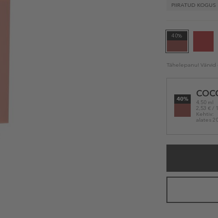
PIIRATUD KOGUS
40%
Tähelepanu! Värvid e
Selected
COCO
variation
40%
4.50 ml
2,53 € / 
Kehtiv:
alates 2