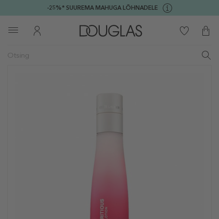
-25%* SUUREMA MAHUGA LÕHNADELE