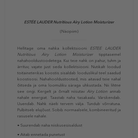
ESTÉE LAUDER Nutritious Airy Lotion Moisturizer
(Näopiim)
Hellitage oma nahka kollektsiooni
ESTEE LAUDER
Nutritious Airy Lotion Moisturizer
tipptasemel
nahahooldustoodetega. Kui teie nahk on pahur, tuhm ja
ärrituv, vajate just seda kollektsiooni. Nutikalt loodud
toitaineterikas koostis sisaldab looduslikul teel saadud
koostisosi. Nahahooldustooted, mis aitavad teie nahal
õitseda ja oma loomuliku säraga uhkustada. Nii lihtne
see ongi. Kergelt ja õrnalt niisutav
Airy Lotion
annab
nahale energiat. Taastab naha tasakaalu. Värskendab.
Uuendab. Nahk näeb tervem välja. Tundub võrratuna.
Pulbitseb elujõust. Sobib normaalsele, kombineeritud ja
rasusele nahale.
• Suurendab naha niiskusesisaldust
• Aitab ennetada punetust