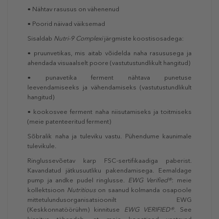
• Nähtav rasusus on vähenenud
• Poorid näivad väiksemad
Sisaldab
Nutri-9 Complexi
järgmiste koostisosadega:
• pruunvetikas, mis aitab võidelda naha rasususega ja
ahendada visuaalselt poore (vastutustundlikult hangitud)
• punavetika ferment nähtava punetuse
leevendamiseeks ja vähendamiseks (vastutustundlikult
hangitud)
• kookosvee ferment naha niisutamiseks ja toitmiseks
(meie patenteeritud ferment)
Sõbralik naha ja tuleviku vastu. Pühendume kaunimale
tulevikule.
Ringlussevõetav karp FSC-sertifikaadiga paberist.
Kavandatud jätkusuutliku pakendamisega. Eemaldage
pump ja andke pudel ringlusse.
EWG Verified®
: meie
kollektsioon
Nutritious
on saanud kolmanda osapoole
mittetulundusorganisatsioonilt EWG
(Keskkonnatöörühm) kinnituse
EWG VERIFIED®
. See