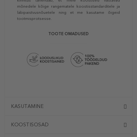
kinnitus tähendab, et meie koostised vastavad
mõnedele kõige rangematele koostisstandarditele ja
läbipaistvusnõuetele ning et me kasutame õigeid
tootmisprotsesse.
TOOTE OMADUSED
KASUTAMINE
KOOSTISOSAD