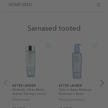
HOIATUSED
Sarnased tooted
E
P
A
C
N
M
4
15
ESTÉE LAUDER
ESTÉE LAUDER
Perfectly Clean Multi -
Take It Away Makeup
Action Toning Lotion/
Remover Lotion
Refiner
Näotoonik
Meigieemaldaja