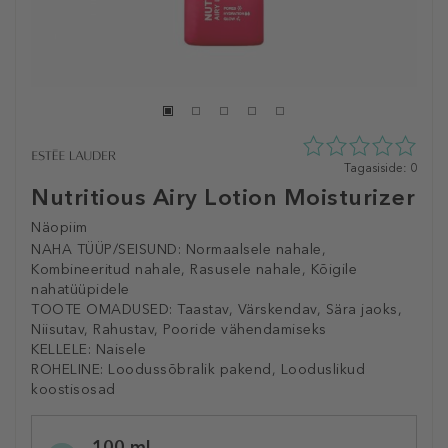
0
Tagasiside: 0
tähte
Nutritious Airy Lotion Moisturizer
5st
0
Näopiim
tagasisidest
NAHA TÜÜP/SEISUND:
Normaalsele nahale,
Kombineeritud nahale, Rasusele nahale, Kõigile
nahatüüpidele
TOOTE OMADUSED:
Taastav, Värskendav, Sära jaoks,
Niisutav, Rahustav, Pooride vähendamiseks
KELLELE:
Naisele
ROHELINE:
Loodussõbralik pakend, Looduslikud
koostisosad
Selected
100 ml