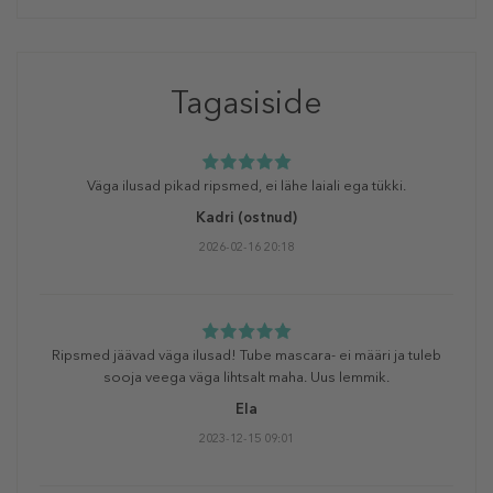
Tagasiside
Väga ilusad pikad ripsmed, ei lähe laiali ega tükki.
Kadri
(ostnud)
2026-02-16 20:18
Ripsmed jäävad väga ilusad! Tube mascara- ei määri ja tuleb
sooja veega väga lihtsalt maha. Uus lemmik.
Ela
2023-12-15 09:01