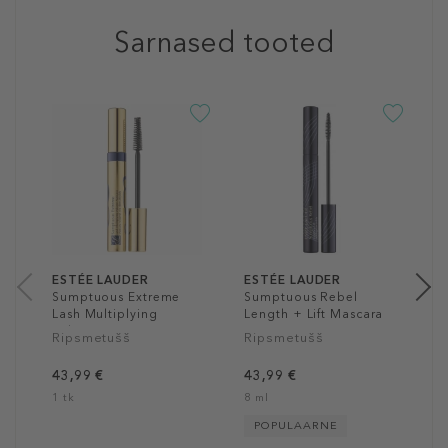
Sarnased tooted
E
T
P
L
R
4
8
ESTÉE LAUDER
ESTÉE LAUDER
Sumptuous Extreme
Sumptuous Rebel
Lash Multiplying
Length + Lift Mascara
Volume Mascara
Ripsmetušš
Ripsmetušš
43,99 €
43,99 €
1 tk
8 ml
POPULAARNE