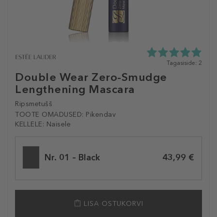
5.0
Tagasiside: 2
tähte
Double Wear Zero-Smudge
5st
Lengthening Mascara
2
tagasisidest
Ripsmetušš
TOOTE OMADUSED:
Pikendav
KELLELE:
Naisele
Selected
variation
Nr. 01 – Black
43,99 €
LISA OSTUKORVI