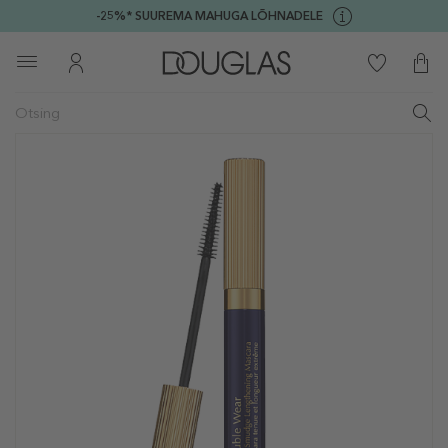
-25%* SUUREMA MAHUGA LÕHNADELE