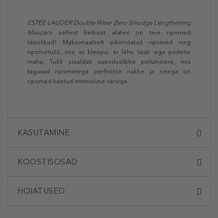
ESTÉE LAUDER Double Wear Zero-Smudge Lengthening
Mascara
sellest hetkest alates on teie ripsmed
täiuslikud! Maksimaalselt pikendatud ripsmed ning
ripsmetušš, mis ei kleepu, ei lähe laiali ega pudene
maha. Tušš sisaldab uuenduslikke polümeere, mis
tagavad ripsmetega perfektse nakke ja seega on
ripsmed kaetud intensiivse värviga.
KASUTAMINE
KOOSTISOSAD
HOIATUSED