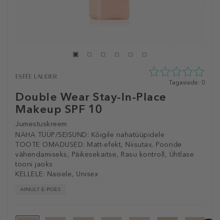
0
Tagasiside: 0
tähte
Double Wear Stay-In-Place
5st
Makeup SPF 10
0
tagasisidest
Jumestuskreem
NAHA TÜÜP/SEISUND:
Kõigile nahatüüpidele
TOOTE OMADUSED:
Matt-efekt, Niisutav, Pooride
vähendamiseks, Päikesekaitse, Rasu kontroll, Ühtlase
tooni jaoks
KELLELE:
Naisele, Unisex
AINULT E-POES