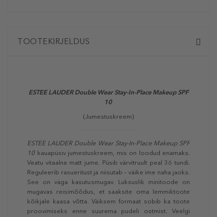
TOOTEKIRJELDUS
ESTEE LAUDER Double Wear Stay-In-Place Makeup SPF
10
(Jumestuskreem)
ESTEE LAUDER Double Wear Stay-In-Place Makeup SPF
10
kauapüsiv jumestuskreem, mis on loodud enamaks.
Veatu vitaalne matt jume. Püsib värvitruult peal 36 tundi.
Reguleerib rasueritust ja niisutab – väike ime naha jaoks.
See on väga kasutusmugav. Luksuslik minitoode on
mugavas reisimõõdus, et saaksite oma lemmiktoote
kõikjale kaasa võtta. Väiksem formaat sobib ka toote
proovimiseks enne suurema pudeli ostmist. Veelgi