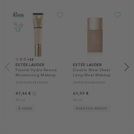
E
F
S
2
J
6
3
+12
ESTÉE LAUDER
ESTÉE LAUDER
Futurist Hydra Rescue
Double Wear Sheer
Moisturizing Makeup
Long-Wear Makeup
SPF 45
SPF20
Jumestuskreem
Jumestuskreem
47,46 €
60,99 €
35 ml
30 ml
E-HIND
PIIRATUD KOGUS