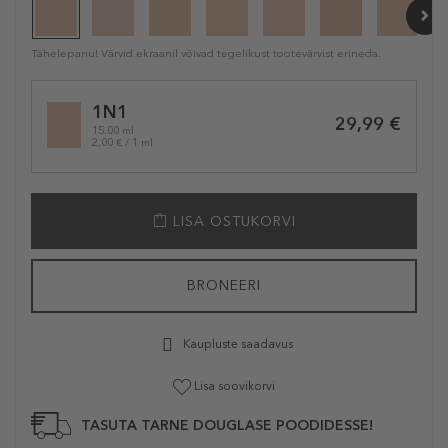
Tähelepanu! Värvid ekraanil võivad tegelikust tootevärvist erineda.
Selected
1N1
variation
29,99 €
15.00 ml
2,00 € / 1 ml
LISA OSTUKORVI
BRONEERI
Kaupluste saadavus
Lisa soovikorvi
TASUTA TARNE DOUGLASE POODIDESSE!