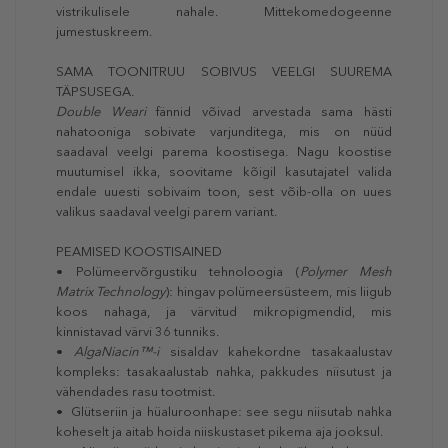
vistrikulisele nahale. Mittekomedogeenne
jumestuskreem.
SAMA TOONITRUU SOBIVUS VEELGI SUUREMA
TÄPSUSEGA.
Double Weari
fännid võivad arvestada sama hästi
nahatooniga sobivate varjunditega, mis on nüüd
saadaval veelgi parema koostisega. Nagu koostise
muutumisel ikka, soovitame kõigil kasutajatel valida
endale uuesti sobivaim toon, sest võib-olla on uues
valikus saadaval veelgi parem variant.
PEAMISED KOOSTISAINED
• Polümeervõrgustiku tehnoloogia (
Polymer Mesh
Matrix Technology
): hingav polümeersüsteem, mis liigub
koos nahaga, ja värvitud mikropigmendid, mis
kinnistavad värvi 36 tunniks.
•
AlgaNiacin™-i
sisaldav kahekordne tasakaalustav
kompleks: tasakaalustab nahka, pakkudes niisutust ja
vähendades rasu tootmist.
• Glütseriin ja hüaluroonhape: see segu niisutab nahka
koheselt ja aitab hoida niiskustaset pikema aja jooksul.