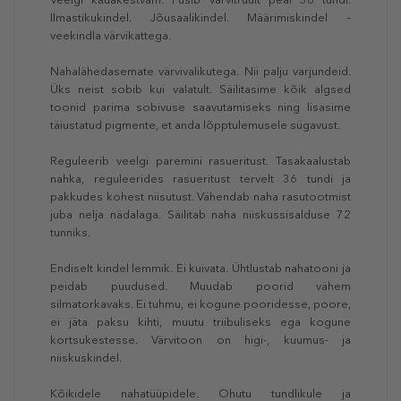
Ilmastikukindel. Jõusaalikindel. Määrimiskindel –
veekindla värvikattega.
Nahalähedasemate värvivalikutega. Nii palju varjundeid.
Üks neist sobib kui valatult. Säilitasime kõik algsed
toonid parima sobivuse saavutamiseks ning lisasime
täiustatud pigmente, et anda lõpptulemusele sügavust.
Reguleerib veelgi paremini rasueritust. Tasakaalustab
nahka, reguleerides rasueritust tervelt 36 tundi ja
pakkudes kohest niisutust. Vähendab naha rasutootmist
juba nelja nädalaga. Säilitab naha niiskussisalduse 72
tunniks.
Endiselt kindel lemmik. Ei kuivata. Ühtlustab nahatooni ja
peidab puudused. Muudab poorid vähem
silmatorkavaks. Ei tuhmu, ei kogune pooridesse, poore,
ei jäta paksu kihti, muutu triibuliseks ega kogune
kortsukestesse. Värvitoon on higi-, kuumus- ja
niiskuskindel.
Kõikidele nahatüüpidele. Ohutu tundlikule ja