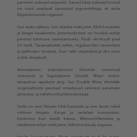
paremini sobivad varjundid. Samad hästi sobivad toonid
on nüüd saadaval täiustatud pigmentidega, et anda
lõpptulemusele sügavust.
Uus veatu välimus. Uus vitaalne matt jume. Kihiti kasutatav
ja hingav kauakestev jumestuskreem on loodud veelgi
parema tulemuse saavutamiseks. Püsib värvitruult peal
36 tundi. Tasakaalustab nahka, reguleerides rasueritust
ja pakkudes niisutust. Suur valik varjundeid ja üks neist
sobib ideaalselt.
Ammutasime inspiratsiooni klientide uuenenud
ootustest ja kujundasime
Double Weari
ümber
tänapäeva vajaduste järgi. Uus Double Wear ühendab
originaaltoote parimad omadused senisest paremate
jumestus- ja nahahoolduslahendustega.
Seda on veel lihtsam kihiti kasutada ja see laseb nahal
rohkem hingata. Kerge ja vedelam konsistents.
Keskmine kuni täielik katvus. Mitmemõõtmeline ja
vitaalsena mõjuv matt jume, millest ei puudu sügavus.
Veelgi kauakestvam. Püsib värvitruult peal 36 tundi.