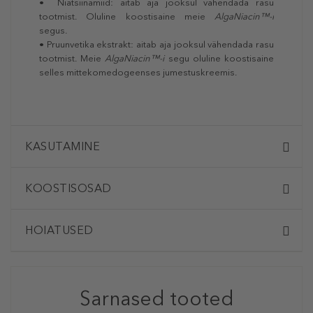
• Niatsiinamiid: aitab aja jooksul vähendada rasu
tootmist. Oluline koostisaine meie
AlgaNiacin™-i
segus.
• Pruunvetika ekstrakt: aitab aja jooksul vähendada rasu
tootmist. Meie
AlgaNiacin™-i
segu oluline koostisaine
selles mittekomedogeenses jumestuskreemis.
KASUTAMINE
KOOSTISOSAD
HOIATUSED
Sarnased tooted