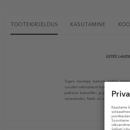
TOOTEKIRJELDUS
KASUTAMINE
KOO
ESTÉE LAUDER
Tugev niisutaja kaitseb nahka enn
Lauderi
valmistatud kompleks nahale o
päikese kaitsefiltri ja parima kait
säravamaks. Nahk on suurepäraselt niis