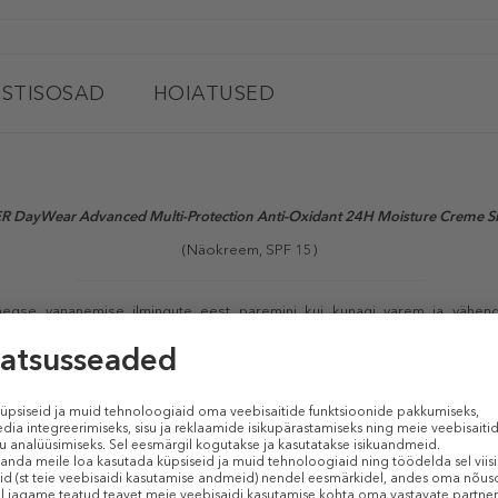
STISOSAD
HOIATUSED
 DayWear Advanced Multi-Protection Anti-Oxidant 24H Moisture Creme SP
(Näokreem, SPF 15)
eaegse vananemise ilmingute eest paremini kui kunagi varem ja vähen
luliste antioksüdantidega võitleb vabade radikaalide tekitatud kahjustuste
se UVA-kiirguse eest. Nahk võitleb esimeste vananemismärkidega, nahk mu
utatud ja tugevalt kaitstud. Kuivale nahale.