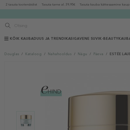
2 tasuta tootenäidist
Tasuta tarne al. 39,95€
Tasuta kauba kättesaamine kaup
KÕIK KAUBAD
UUS JA TRENDIKAS
IGAVENE SUVI
K-BEAUTY
KAUB
Douglas
/
Kataloog
/
Nahahooldus
/
Nägu
/
Päeva
/
ESTÉE LAUD