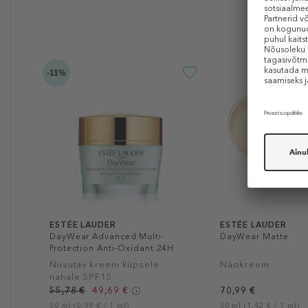
-11%
ESTÉE LAUDER
ESTÉE LAUDER
DayWear Advanced Multi-
DayWear Matte
Protection Anti-Oxidant 24H
Moisture Creme SPF 15
Niisutav kreem küpsele
Näokreem
nahale SPF15
55,78 €
49,69 €
70,99 €
50 ml (0,99 € / 1 ml)
50 ml (1,42 € / 1 ml)