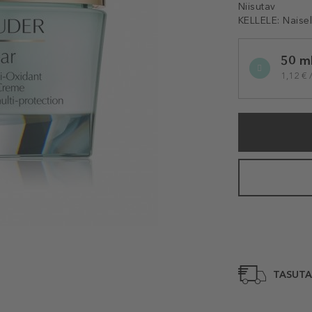
Niisutav
KELLELE:
Naise
Selected
50 m
variation
1,12 € 
TASUTA