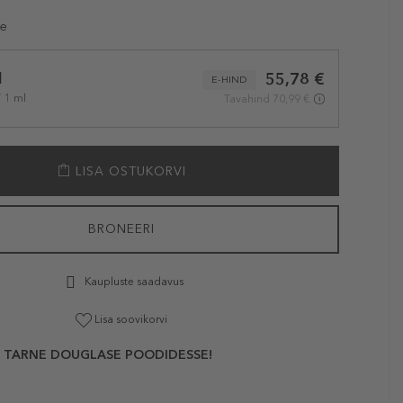
le
l
55,78 €
E-HIND
/ 1 ml
Tavahind 70,99 €
LISA OSTUKORVI
BRONEERI
Kaupluste saadavus
Lisa soovikorvi
 TARNE DOUGLASE POODIDESSE!