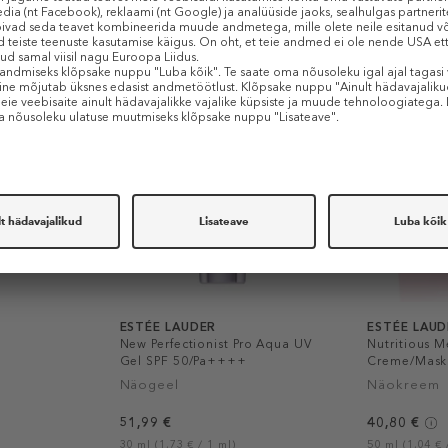
Sarnased tooted
ESTÉE LAUDER
ESTÉE LAU
New Perfectionist Pro Aqua UV
Nutritious M
Gel SPF 50/Pa++++
Creme/Mask 
Näogeel
Näokreem
51,99 €
40,80 €
30 ml (1,73 € / 1 ml)
50 ml (1,04 € 