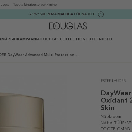
lusest
Tasuta kingituste pakkimine
-25%* SUUREMA MAHUGA LÕHNADELE
AMÄRGID
KAMPAANIA
DOUGLAS COLLECTION
ILUTEENUSED
ER DayWear Advanced Multi-Protection ...
DayWear 
Oxidant 
Skin
Näokreem
NAHA TÜÜP/SE
TOOTE OMADU