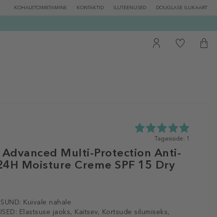
KOHALETOIMETAMINE
KONTAKTID
ILUTEENUSED
DOUGLASE ILUKAART
5.0
Tagasiside: 1
tähte
Advanced Multi-Protection Anti-
5st
24H Moisture Creme SPF 15 Dry
1
tagasisidest
ISUND:
Kuivale nahale
SED:
Elastsuse jaoks, Kaitsev, Kortsude silumiseks,