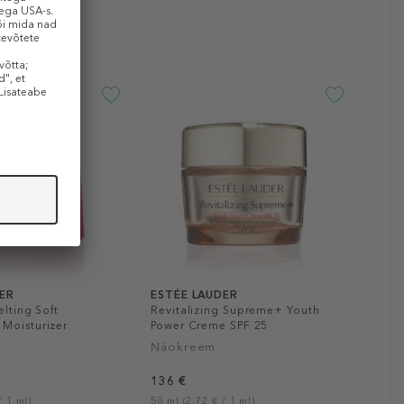
DER
ESTÉE LAUDER
elting Soft
Revitalizing Supreme+ Youth
Moisturizer
Power Creme SPF 25
Näokreem
136 €
/ 1 ml)
50 ml (2,72 € / 1 ml)