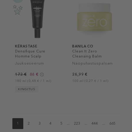
KÉRASTASE
BANILA CO
Densifique Cure
Clean It Zero
Homme Scalp
Cleansing Balm
Treatment
Nourishing
Juukseseerum
Näopuhastuspalsam
172 €
86 €
26,99 €
180 ml (0,48 € / 1 ml)
100 ml (0,27 € / 1 ml)
KINGITUS
1
2
3
4
5
...
223
...
444
...
665