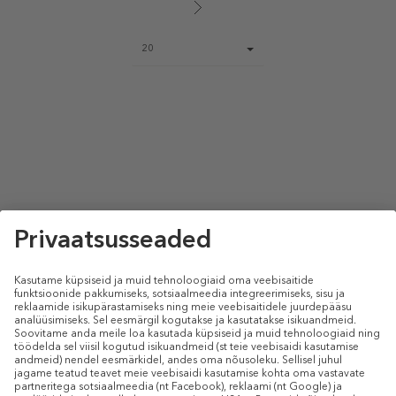
Page
20
size
select