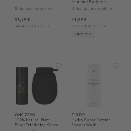
Hair And Body Mist
Rahustav näokreem
Keha- ja juuksepihus
36,99 €
41,99 €
50 ml (0,74 € / 1 ml)
100 ml (0,42 € / 1 ml)
KINGITUS
ONE:ZERO
TIRTIR
100% Natural Plant
Hydro Boost Enzyme
Fiber Exfoliating Glove
Powder Wash