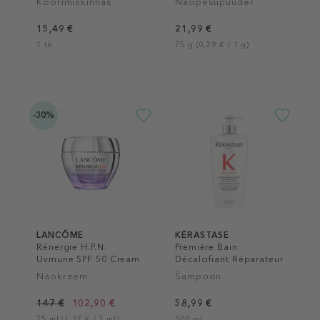
Koorimiskinnas
Näopesupuuder
15,49 €
21,99 €
1 tk
75 g (0,29 € / 1 g)
-30%
LANCÔME
KÉRASTASE
Rénergie H.P.N.
Première Bain
Uvmune SPF 50 Cream
Décalcifiant Réparateur
Shampoo
Näokreem
Šampoon
147 €
102,90 €
58,99 €
75 ml (1,37 € / 1 ml)
500 ml