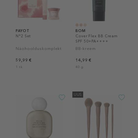
PAYOT
BOM
N°2 Set
Cover Flex BB Cream
SPF 50+PA++++
Näohoolduskomplekt
BB-kreem
59,99 €
14,99 €
1 tk
40 g
UUS