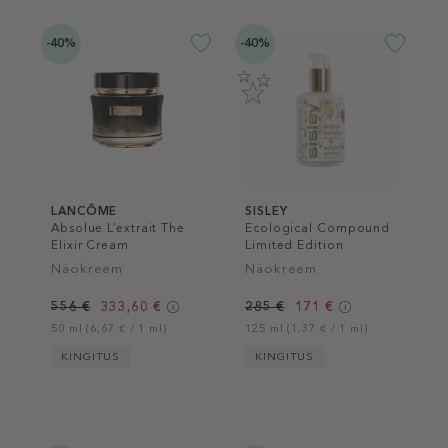
-40%
-40%
LANCÔME
SISLEY
Absolue L’extrait The
Ecological Compound
Elixir Cream
Limited Edition
Näokreem
Näokreem
556 €
333,60 €
285 €
171 €
50 ml (6,67 € / 1 ml)
125 ml (1,37 € / 1 ml)
KINGITUS
KINGITUS