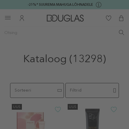
-25%* SUUREMA MAHUGA LÕHNADELE
Kataloog
(13298)
Sorteeri
Filtrid
UUS
UUS