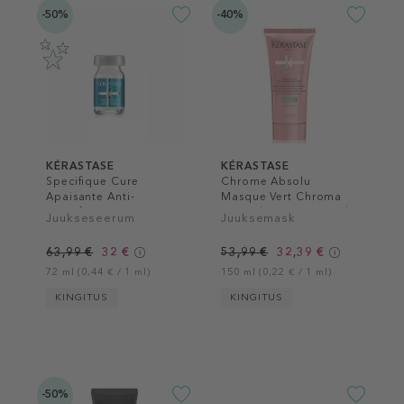
-50%
-40%
KÉRASTASE
KÉRASTASE
Specifique Cure
Chrome Absolu
Apaisante Anti-
Masque Vert Chroma
Inconforts
Neutralisant Hair Mask
Juukseseerum
Juuksemask
63,99 €
32 €
53,99 €
32,39 €
72 ml (0,44 € / 1 ml)
150 ml (0,22 € / 1 ml)
KINGITUS
KINGITUS
-50%