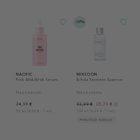
-30%
NACIFIC
MIXSOON
Pink AHA/BHA Serum
Bifida Ferment Essence
Näoseerum
Näoessents
24,99 €
33,99 €
23,79 €
50 ml (0,50 € / 1 ml)
100 ml (0,24 € / 1 ml)
PIIRATUD KOGUS