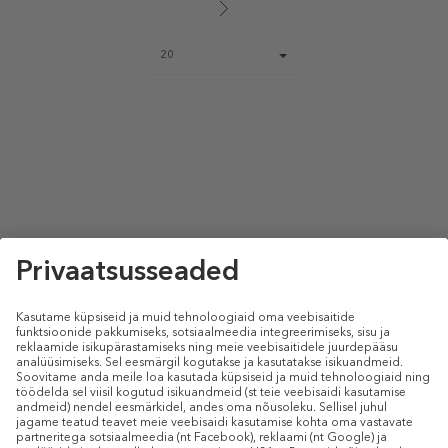
Page
20
size
select