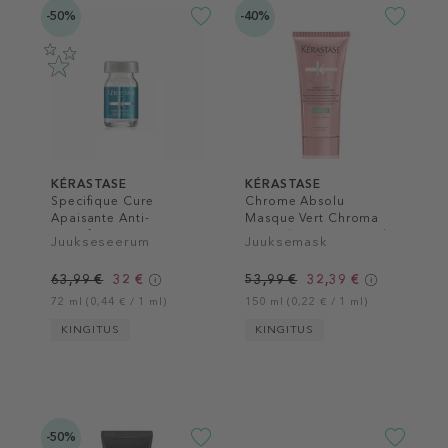
-50%
-40%
KÉRASTASE
KÉRASTASE
Specifique Cure
Chrome Absolu
Apaisante Anti-
Masque Vert Chroma
Inconforts
Neutralisant Hair Mask
Juukseseerum
Juuksemask
63,99 €
32 €
53,99 €
32,39 €
72 ml (0,44 € / 1 ml)
150 ml (0,22 € / 1 ml)
KINGITUS
KINGITUS
-50%