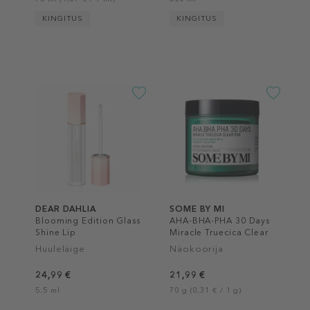
KINGITUS
KINGITUS
DEAR DAHLIA
SOME BY MI
Blooming Edition Glass
AHA-BHA-PHA 30 Days
Shine Lip
Miracle Truecica Clear
Pad
Huuleläige
Näokoorija
24,99 €
21,99 €
5.5 ml
70 g (0,31 € / 1 g)