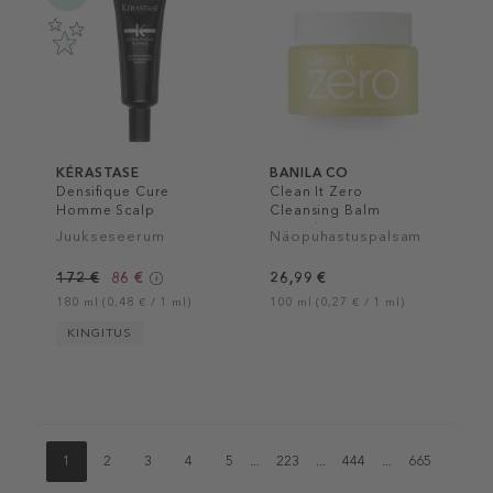
KÉRASTASE
BANILA CO
Densifique Cure
Clean It Zero
Homme Scalp
Cleansing Balm
Treatment
Nourishing
Juukseseerum
Näopuhastuspalsam
172 €
86 €
26,99 €
180 ml (0,48 € / 1 ml)
100 ml (0,27 € / 1 ml)
KINGITUS
1
2
3
4
5
...
223
...
444
...
665