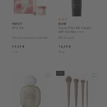
PAYOT
BOM
N°2 Set
Cover Flex BB Cream
SPF 50+PA++++
Näohoolduskomplekt
BB-kreem
59,99 €
14,99 €
1 tk
40 g
UUS