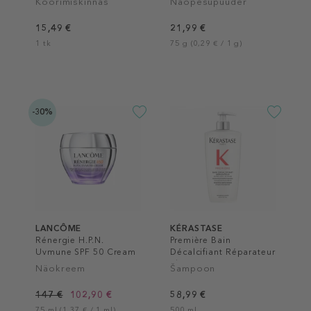
Koorimiskinnas
Näopesupuuder
15,49 €
21,99 €
1 tk
75 g (0,29 € / 1 g)
-30%
LANCÔME
KÉRASTASE
Rénergie H.P.N.
Première Bain
Uvmune SPF 50 Cream
Décalcifiant Réparateur
Shampoo
Näokreem
Šampoon
147 €
102,90 €
58,99 €
75 ml (1,37 € / 1 ml)
500 ml