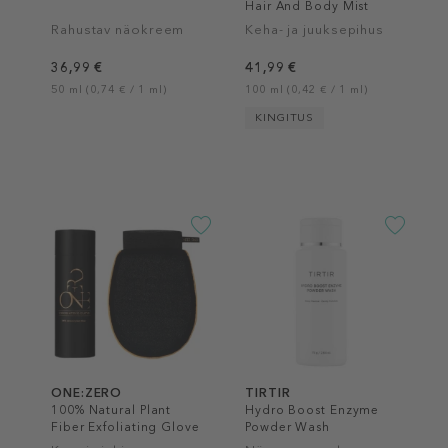
Hair And Body Mist
Rahustav näokreem
Keha- ja juuksepihus
36,99 €
41,99 €
50 ml (0,74 € / 1 ml)
100 ml (0,42 € / 1 ml)
KINGITUS
ONE:ZERO
TIRTIR
100% Natural Plant
Hydro Boost Enzyme
Fiber Exfoliating Glove
Powder Wash