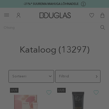
-25%* SUUREMA MAHUGA LÕHNADELE
Kataloog
(13297)
Sorteeri
Filtrid
UUS
UUS