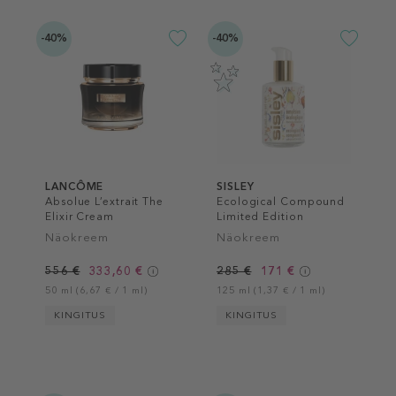
-40%
-40%
LANCÔME
SISLEY
Absolue L’extrait The
Ecological Compound
Elixir Cream
Limited Edition
Näokreem
Näokreem
556 €
333,60 €
285 €
171 €
50 ml (6,67 € / 1 ml)
125 ml (1,37 € / 1 ml)
KINGITUS
KINGITUS