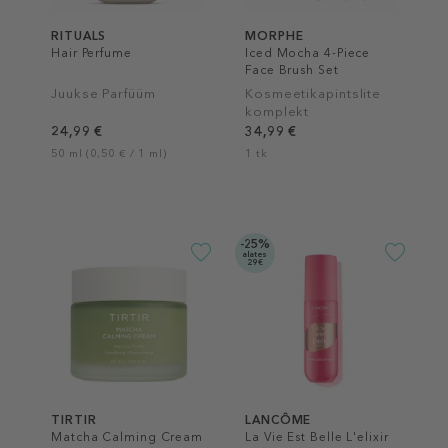
RITUALS
MORPHE
Hair Perfume
Iced Mocha 4-Piece
Face Brush Set
Juukse Parfüüm
Kosmeetikapintslite
komplekt
24,99 €
34,99 €
50 ml (0,50 € / 1 ml)
1 tk
-25%
alates
29€
TIRTIR
LANCÔME
Matcha Calming Cream
La Vie Est Belle L'elixir