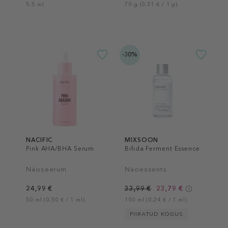
5.5 ml
70 g (0,31 € / 1 g)
-30%
NACIFIC
MIXSOON
Pink AHA/BHA Serum
Bifida Ferment Essence
Näoseerum
Näoessents
24,99 €
33,99 €
23,79 €
50 ml (0,50 € / 1 ml)
100 ml (0,24 € / 1 ml)
PIIRATUD KOGUS