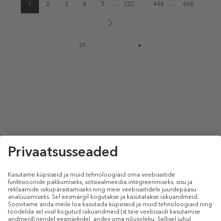
1
2
3
4
5
...
222
...
444
...
666
Page
20
size
select