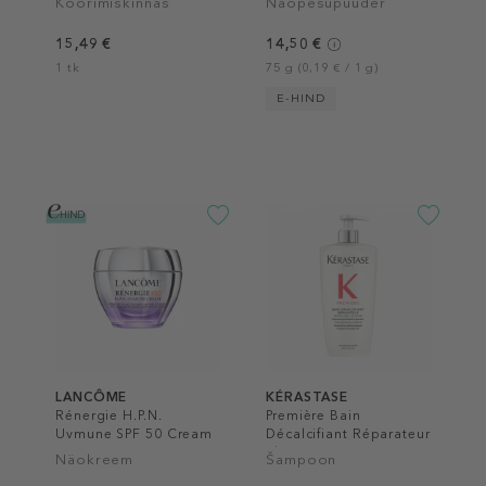
Koorimiskinnas
Näopesupuuder
15,49 €
14,50 €
1 tk
75 g (0,19 € / 1 g)
E-HIND
LANCÔME
KÉRASTASE
Rénergie H.P.N.
Première Bain
Uvmune SPF 50 Cream
Décalcifiant Réparateur
Shampoo
Näokreem
Šampoon