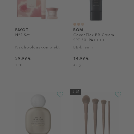
PAYOT
BOM
N°2 Set
Cover Flex BB Cream
SPF 50+PA++++
Näohoolduskomplekt
BB-kreem
59,99 €
14,99 €
1 tk
40 g
UUS