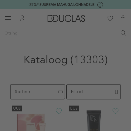
-25%* SUUREMA MAHUGA LÕHNADELE
Kataloog
(13303)
Sorteeri
Filtrid
UUS
UUS