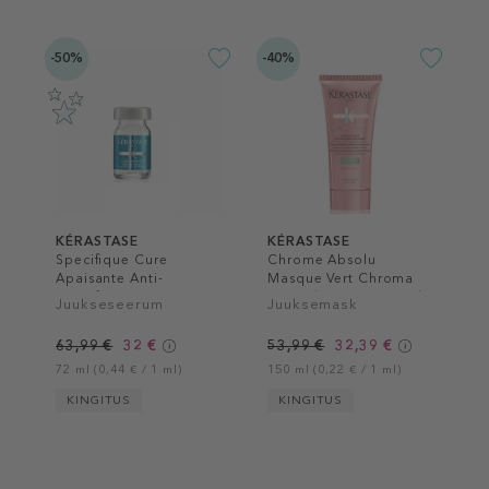
-50%
-40%
KÉRASTASE
KÉRASTASE
Specifique Cure
Chrome Absolu
Apaisante Anti-
Masque Vert Chroma
Inconforts
Neutralisant Hair Mask
Juukseseerum
Juuksemask
63,99 €
32 €
53,99 €
32,39 €
72 ml (0,44 € / 1 ml)
150 ml (0,22 € / 1 ml)
KINGITUS
KINGITUS