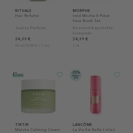
RITUALS
MORPHE
Hair Perfume
Iced Mocha 4-Piece
Face Brush Set
Juukse Parfüüm
Kosmeetikapintslite
komplekt
24,99 €
34,99 €
50 ml (0,50 € / 1 ml)
1 tk
-25%
alates
29€
TIRTIR
LANCÔME
Matcha Calming Cream
La Vie Est Belle L'elixir