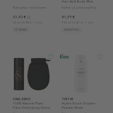
Hair And Body Mist
Rahustav näokreem
Keha- ja juuksepihus
23,90 €
41,99 €
50 ml (0,48 € / 1 ml)
100 ml (0,42 € / 1 ml)
E-HIND
KINGITUS
ONE:ZERO
TIRTIR
100% Natural Plant
Hydro Boost Enzyme
Fiber Exfoliating Glove
Powder Wash