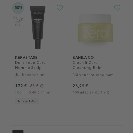
-50%
KÉRASTASE
BANILA CO
Densifique Cure
Clean It Zero
Homme Scalp
Cleansing Balm
Treatment
Nourishing
Juukseseerum
Näopuhastuspalsam
172 €
86 €
26,99 €
180 ml (0,48 € / 1 ml)
100 ml (0,27 € / 1 ml)
KINGITUS