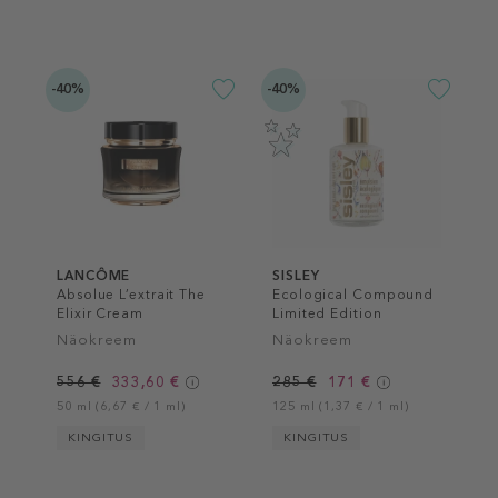
-40%
-40%
LANCÔME
SISLEY
Absolue L’extrait The
Ecological Compound
Elixir Cream
Limited Edition
Näokreem
Näokreem
556 €
333,60 €
285 €
171 €
50 ml (6,67 € / 1 ml)
125 ml (1,37 € / 1 ml)
KINGITUS
KINGITUS