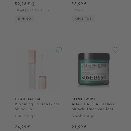
52,28 €
58,99 €
30 ml (1,74 € / 1 ml)
500 ml
E-HIND
KINGITUS
DEAR DAHLIA
SOME BY MI
Blooming Edition Glass
AHA-BHA-PHA 30 Days
Shine Lip
Miracle Truecica Clear
Pad
Huuleläige
Näokoorija
24,99 €
21,99 €