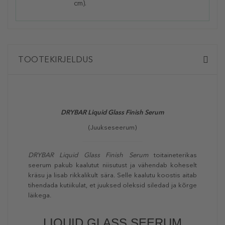
cm).
TOOTEKIRJELDUS
DRYBAR Liquid Glass Finish Serum
(Juukseseerum)
DRYBAR Liquid Glass Finish Serum
toitaineterikas
seerum pakub kaalutut niisutust ja vähendab koheselt
kräsu ja lisab rikkalikult sära. Selle kaalutu koostis aitab
tihendada kutiikulat, et juuksed oleksid siledad ja kõrge
läikega.
LIQUID GLASS SEERUM