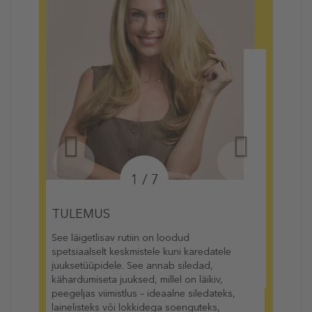
2 / 7
SAMM 1: Puhastamine ja
silumine
Alustage läiketeekonda selle
sulfaadivaba puhastajaga, mis eemaldab
õrnalt mustuse ilma niiskustaset
kahjustamata. Tänu Liquid Glass Complex
see silub ja sirgendab juukseid, andes
samas aluse kõrge läikega viimistlusele.
Masseerige märgadesse juustesse
juurtest otsteni ja loputage põhjalikult, et
juuksed oleksid soengu tegemiseks
valmis.