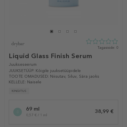
0
Tagasiside: 0
tähte
Liquid Glass Finish Serum
5st
0
Juukseseerum
tagasisidest
JUUKSETÜÜP:
Kõigile juuksetüüpidele
TOOTE OMADUSED:
Niisutav, Siluv, Sära jaoks
KELLELE:
Naisele
KINGITUS
Selected
69 ml
variation
38,99 €
0,57 € / 1 ml