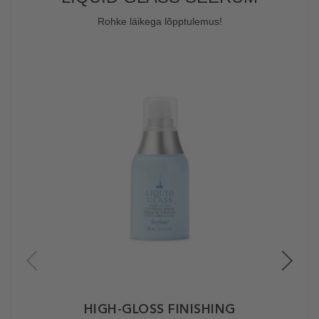
Rohke läikega lõpptulemus!
HIGH-GLOSS FINISHING
LI