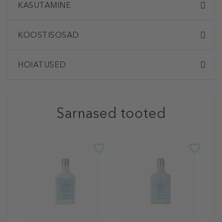
KASUTAMINE
KOOSTISOSAD
HOIATUSED
Sarnased tooted
D
B
S
Š
2
25