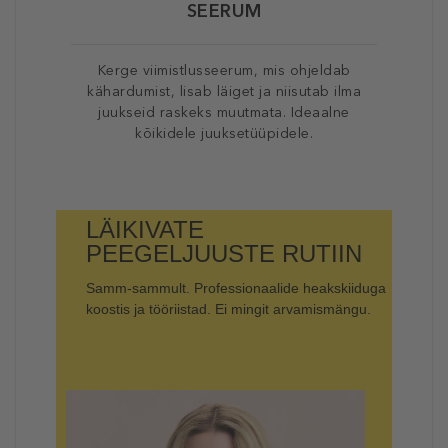
SEERUM
Kerge viimistlusseerum, mis ohjeldab
Toi
kähardumist, lisab läiget ja niisutab ilma
lisab
juukseid raskeks muutmata. Ideaalne
e
kõikidele juuksetüüpidele.
võide
LÄIKIVATE
PEEGELJUUSTE RUTIIN
Samm-sammult. Professionaalide heakskiiduga
koostis ja tööriistad. Ei mingit arvamismängu.