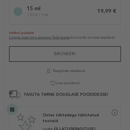
15 ml
19,99 €
1,33 € / 1 ml
Hetkel puudub
Logige sisse ning anname Teile teada
kui toode on taas saadaval.
BRONEERI
Kaupluste saadavus
Lisa soovikorvi
TASUTA TARNE DOUGLASE POODIDESSE!
Ostes tähtedega tähistatud
tooteid
saate
ÜLLATUSKINGITUSE!