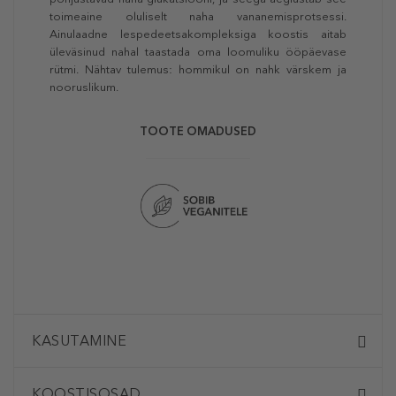
toimeaine oluliselt naha vananemisprotsessi.
Ainulaadne lespedeetsakompleksiga koostis aitab
üleväsinud nahal taastada oma loomuliku ööpäevase
rütmi. Nähtav tulemus: hommikul on nahk värskem ja
nooruslikum.
TOOTE OMADUSED
KASUTAMINE
KOOSTISOSAD