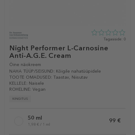
0
Tagasiside: 0
tähte
Night Performer L-Carnosine
5st
Anti-A.G.E. Cream
0
tagasisidest
Öine näokreem
NAHA TÜÜP/SEISUND:
Kõigile nahatüüpidele
TOOTE OMADUSED:
Taastav, Niisutav
KELLELE:
Naisele
ROHELINE:
Vegan
KINGITUS
Selected
50 ml
variation
99 €
1,98 € / 1 ml