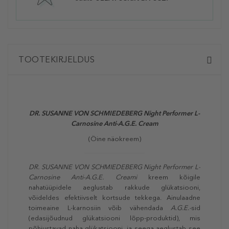
TOOTEKIRJELDUS
DR. SUSANNE VON SCHMIEDEBERG Night Performer L-
Carnosine Anti-A.G.E. Cream
(Öine näokreem)
DR. SUSANNE VON SCHMIEDEBERG
Night Performer L-
Carnosine Anti-A.G.E. Creami
kreem kõigile
nahatüüpidele aeglustab rakkude glükatsiooni,
võideldes efektiivselt kortsude tekkega. Ainulaadne
toimeaine L-karnosiin võib vähendada
A.G.E.-
sid
(edasijõudnud glükatsiooni lõpp-produktid), mis
põhjustavad naha glükatsiooni, ja seega aeglustab see