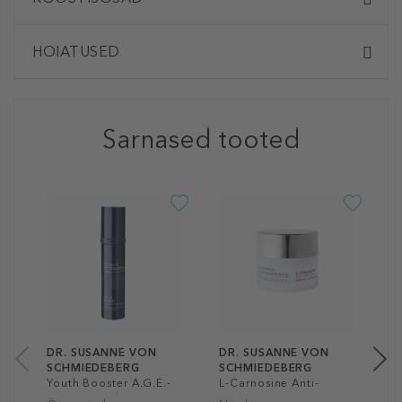
HOIATUSED
Sarnased tooted
D
S
L
A
N
S
7
50
DR. SUSANNE VON
DR. SUSANNE VON
SCHMIEDEBERG
SCHMIEDEBERG
Youth Booster A.G.E.-
L-Carnosine Anti-
Reverse Night Cream
A.G.E. Cream - Dry