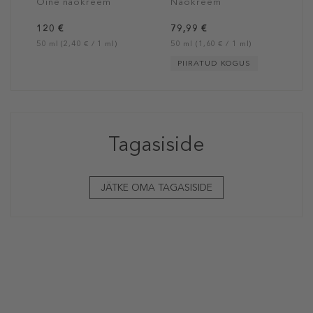
Öine näokreem
Näokreem
Skin
120 €
79,99 €
50 ml (2,40 € / 1 ml)
50 ml (1,60 € / 1 ml)
PIIRATUD KOGUS
Tagasiside
JÄTKE OMA TAGASISIDE