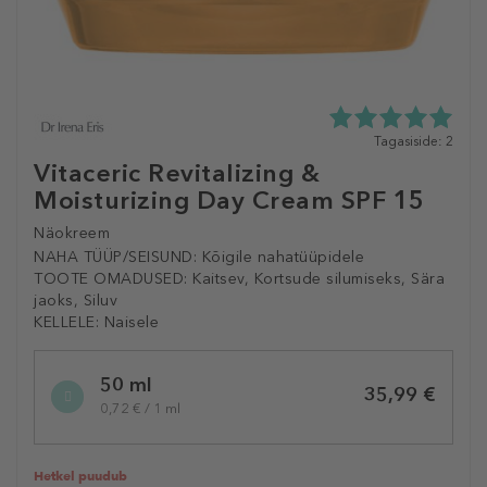
5.0
Tagasiside: 2
tähte
Vitaceric Revitalizing &
5st
Moisturizing Day Cream SPF 15
2
tagasisidest
Näokreem
NAHA TÜÜP/SEISUND:
Kõigile nahatüüpidele
TOOTE OMADUSED:
Kaitsev, Kortsude silumiseks, Sära
jaoks, Siluv
KELLELE:
Naisele
Selected
50 ml
variation
35,99 €
0,72 € / 1 ml
Hetkel puudub