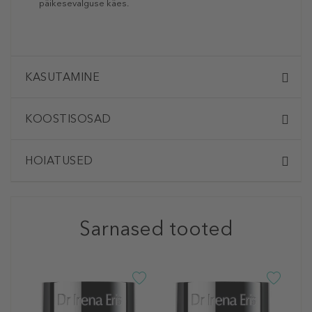
päikesevalguse käes.
KASUTAMINE
KOOSTISOSAD
HOIATUSED
Sarnased tooted
D
I