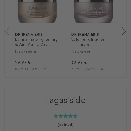
L
U
N
2
7
50
DR IRENA ERIS
DR IRENA ERIS
Lumissima Brightening
Volumeric Intense
& Anti-Aging Day
Firming &
Cream SPF 20
Replenishing Day
Näokreem
Näokreem
Cream SPF 20
59,99 €
63,99 €
50 ml (1,20 € / 1 ml)
50 ml (1,28 € / 1 ml)
Tagasiside
(ostnud)