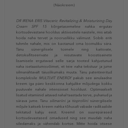
(Näokreem)
DR IRENA ERIS Vitaceric Revitalizing & Moisturizing Day
Cream SPF 15
kõrgetasemeline nahka ergutav
kortsudevastane hooldus aktiivsetele naistele, mis aitab
hoida naha tervet ja nooruslikku välimust. Sobib eriti
tuhmile nahale, mis on kaotanud oma loomuliku sära.
Tänu sünergilisele toimele ning kaitsvate,
detoksifitseerivate ja niisutavate koostisainete
lisamisele ergutavad selle sarja tooted kahjustunud
naha isetaastumisvõimet, et teie naha tekstuur ja jume
silmanähtavalt täiuslikumaks muuta. Tänu patenteeritud
kompleksile
MULTI.VIT ENERGY
pakub see ainulaadne
kreem iga päev keskkonna kahjulike mõjudega kokku
puutuvale nahale intensiivset hooldust. Optimaalselt
lisatud vitamiinid aitavad nahal taastada terve, puhanud ja
särava jume. Tänu
silimariini
ja
tioproliini
sünergilisele
mõjule kaitseb kreem nahka tõhusalt vabade radikaalide
tekitatud kahju eest. Kreemil on suurepärased
kortsudevastased omadused ning see muudab naha
siledamaks ja vähendab kortse. Mitte hoida otsese