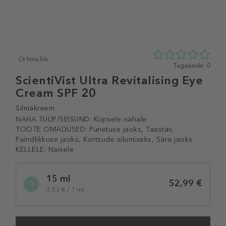
0
Tagasiside: 0
tähte
ScientiVist Ultra Revitalising Eye
5st
Cream SPF 20
0
tagasisidest
Silmakreem
NAHA TÜÜP/SEISUND:
Küpsele nahale
TOOTE OMADUSED:
Punetuse jaoks, Taastav,
Paindlikkuse jaoks, Kortsude silumiseks, Sära jaoks
KELLELE:
Naisele
Selected
15 ml
variation
52,99 €
3,53 € / 1 ml