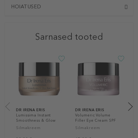
HOIATUSED
Sarnased tooted
D
I
L
S
S
5
15
DR IRENA ERIS
DR IRENA ERIS
Lumissima Instant
Volumeric Volume
Smoothness & Glow
Filler Eye Cream SPF
Eye Cream
20
Silmakreem
Silmakreem