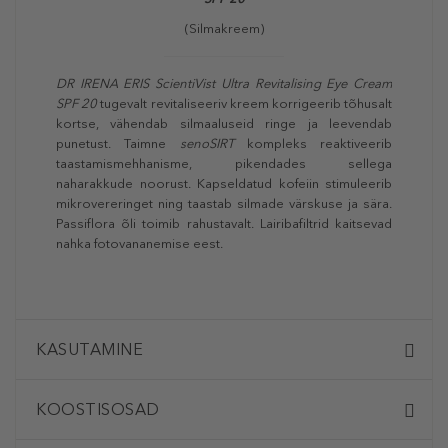
(Silmakreem)
DR IRENA ERIS ScientiVist Ultra Revitalising Eye Cream
SPF 20
tugevalt revitaliseeriv kreem korrigeerib tõhusalt
kortse, vähendab silmaaluseid ringe ja leevendab
punetust. Taimne
senoSIRT
kompleks reaktiveerib
taastamismehhanisme, pikendades sellega
naharakkude noorust. Kapseldatud kofeiin stimuleerib
mikrovereringet ning taastab silmade värskuse ja sära.
Passiflora õli toimib rahustavalt. Lairibafiltrid kaitsevad
nahka fotovananemise eest.
KASUTAMINE
KOOSTISOSAD