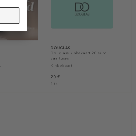
DOUGLAS
Douglase kinkekaart 20 euro
väärtuses
t
Kinkekaart
20 €
1 tk