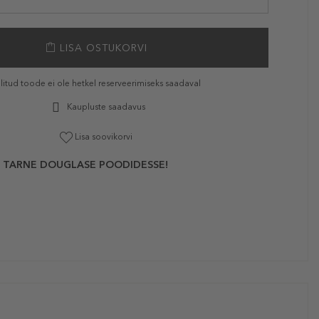
LISA OSTUKORVI
litud toode ei ole hetkel reserveerimiseks saadaval
Kaupluste saadavus
Lisa soovikorvi
 TARNE DOUGLASE POODIDESSE!