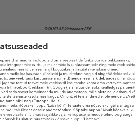
DOUGLAS kinkekaart 25€
l kahtlete, mida kinkida?
e kingitus, mis avab ilumaailma uksed nii naisele kui ka mehele. Kinkekaard
Sarnased tooted