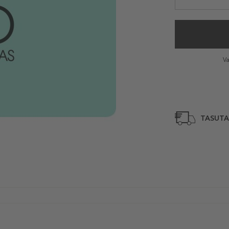
Va
TASUTA