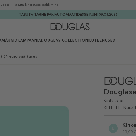
lusest
Tasuta kingituste pakkimine
TASUTA TARNE PAKIAUTOMAATIDESSE KUNI 09.08.2026
AMÄRGID
KAMPAANIA
DOUGLAS COLLECTION
ILUTEENUSED
t 25 euro väärtuses
Douglase
Kinkekaart
KELLELE:
Naisel
Selected
Kink
variation
25,00 € 