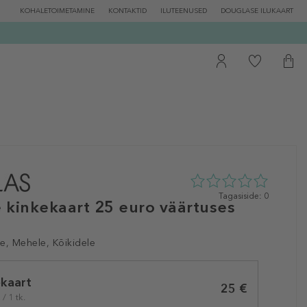
KOHALETOIMETAMINE
KONTAKTID
ILUTEENUSED
DOUGLASE ILUKAART
0
Tagasiside: 0
 kinkekaart 25 euro väärtuses
tähte
5st
0
e, Mehele, Kõikidele
tagasisidest
ekaart
25 €
/ 1 tk.