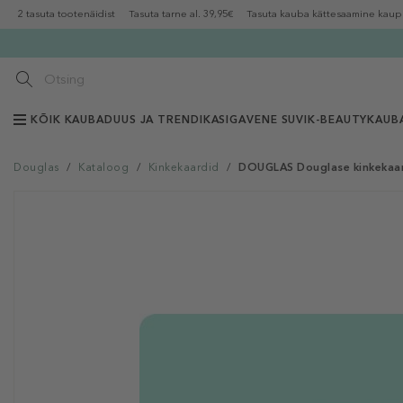
2 tasuta tootenäidist
Tasuta tarne al. 39,95€
Tasuta kauba kättesaamine kaup
KÕIK KAUBAD
UUS JA TRENDIKAS
IGAVENE SUVI
K-BEAUTY
KAUB
Douglas
/
Kataloog
/
Kinkekaardid
/
DOUGLAS Douglase kinkekaar