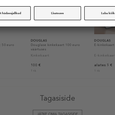
DOUGLAS
DOUGLAS
t 50 euro
Douglase kinkekaart 100 euro
E-kinkekaart
väärtuses
Kinkekaart
E-kinkekaar
100 €
alates 5 €
1 tk
1 tk
Tagasiside
JÄTKE OMA TAGASISIDE