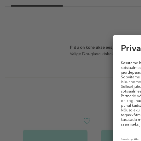
Pidu on kohe ukse ees, kuid ikka vee
Valige Douglase kinkekaart! See on tor