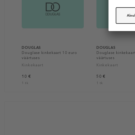
DOUGLAS
DOUGLAS
Douglase kinkekaart 10 euro
Douglase kinkekaar
väärtuses
väärtuses
Kinkekaart
Kinkekaart
10 €
50 €
1 tk
1 tk