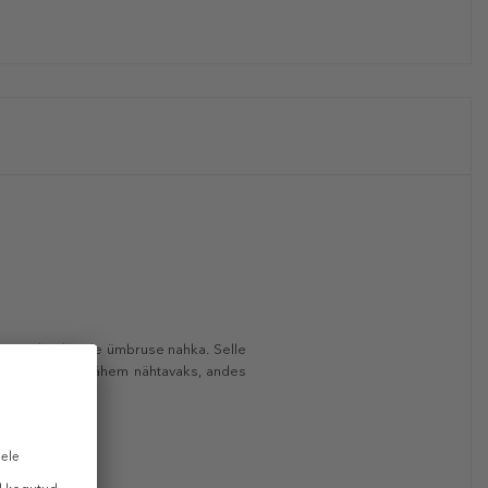
aliseerib silmade ümbruse nahka. Selle
ngid muutuvad vähem nähtavaks, andes