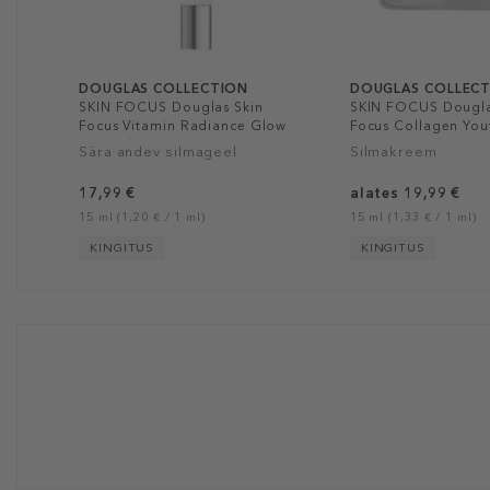
DOUGLAS COLLECTION
DOUGLAS COLLEC
SKIN FOCUS Douglas Skin
SKIN FOCUS Dougla
Focus Vitamin Radiance Glow
Focus Collagen You
Eye Gel
Anti-Age Rich Crea
Sära andev silmageel
Silmakreem
17,99 €
alates 19,99 €
15 ml (1,20 € / 1 ml)
15 ml (1,33 € / 1 ml)
KINGITUS
KINGITUS