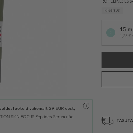
ROHELINE:
Loo
KINGITUS
Selected
15 m
variation
1,26 € 
dustooteid vähemalt 29 EUR eest,
ON SKIN FOCUS Peptides Serum näo
TASUTA