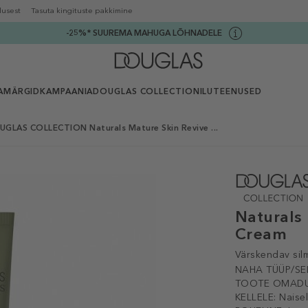
lusest
Tasuta kingituste pakkimine
-25%* SUUREMA MAHUGA LÕHNADELE
AMÄRGID
KAMPAANIA
DOUGLAS COLLECTION
ILUTEENUSED
GLAS COLLECTION Naturals Mature Skin Revive ...
Naturals
Cream
Värskendav si
NAHA TÜÜP/SE
TOOTE OMADU
KELLELE:
Naise