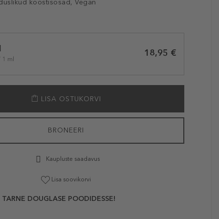
duslikud koostisosad, Vegan
l
18,95 €
/ 1 ml
LISA OSTUKORVI
BRONEERI
Kaupluste saadavus
Lisa soovikorvi
 TARNE DOUGLASE POODIDESSE!