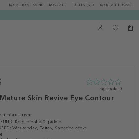
KOHALETOIMETAMINE
KONTAKTID
ILUTEENUSED
DOUGLASE ILUKAART
0
Tagasiside: 0
tähte
 Mature Skin Revive Eye Contour
5st
0
tagasisidest
lmaümbruskreem
ISUND:
Kõigile nahatüüpidele
SED:
Värskendav, Toitev, Sametine efekt
le