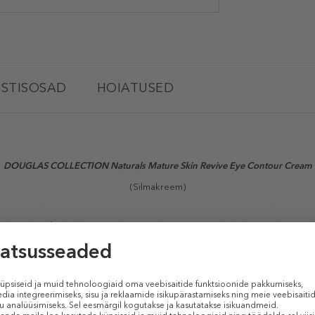
STISOSAD
HOIATUSED
DOUGLAS COLLECTION Naturals Mature Skin Revive Eye Contour Cream
(Silmakreem)
strakti ja fütokollageeni (alternatiiv loomset päritolu kollageenile), revit
tensiivselt nahka, muutes selle veelgi mugavamaks. Tursed ja tumedad ri
TOOTE OMADUSED