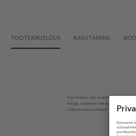
TOOTEKIRJELDUS
KASUTAMINE
KOO
See kreem, mis sisaldab granaatõunaek
kerge, sametine tekstuur hooldab in
rohkem ärkvel silmad.