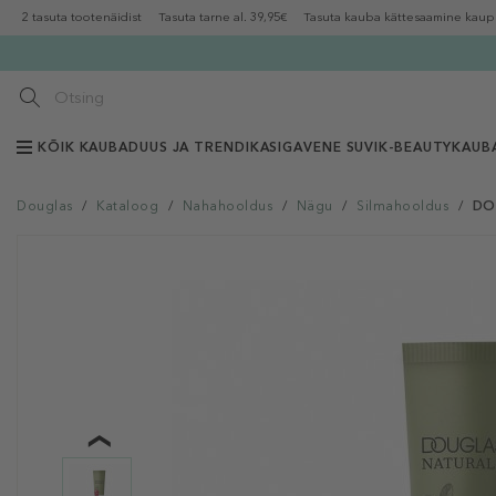
2 tasuta tootenäidist
Tasuta tarne al. 39,95€
Tasuta kauba kättesaamine kaup
KÕIK KAUBAD
UUS JA TRENDIKAS
IGAVENE SUVI
K-BEAUTY
KAUB
Douglas
/
Kataloog
/
Nahahooldus
/
Nägu
/
Silmahooldus
/
DOU