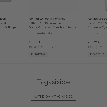
TION
DOUGLAS COLLECTION
DOUGLAS C
s Skin
SKIN FOCUS Douglas Skin
SKIN FOCUS
th Collagen
Focus Collagen Youth Anti-Age
Anti-Age Ey
m
Eye Cream
Silmaümbruskreem
Silmaseeru
19,99 €
27,99 €
15 ml (1,33 € / 1 ml)
15 ml (1,87 € 
KINGITUS
KINGITUS
Tagasiside
JÄTKE OMA TAGASISIDE