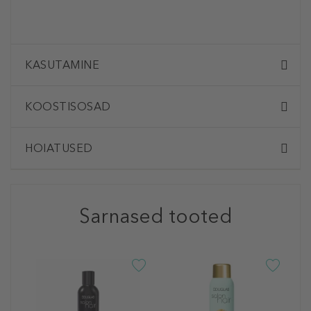
KASUTAMINE
KOOSTISOSAD
HOIATUSED
Sarnased tooted
D
C
D