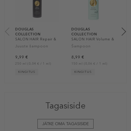
H
Š
H
a
50
DOUGLAS
DOUGLAS
COLLECTION
COLLECTION
SALON HAIR Repair &
SALON HAIR Volume &
Smooth Shampoo
Strength Dry Shampoo
Juuste šampoon
Šampoon
9,99 €
8,99 €
250 ml (0,04 € / 1 ml)
150 ml (0,06 € / 1 ml)
KINGITUS
KINGITUS
Tagasiside
JÄTKE OMA TAGASISIDE