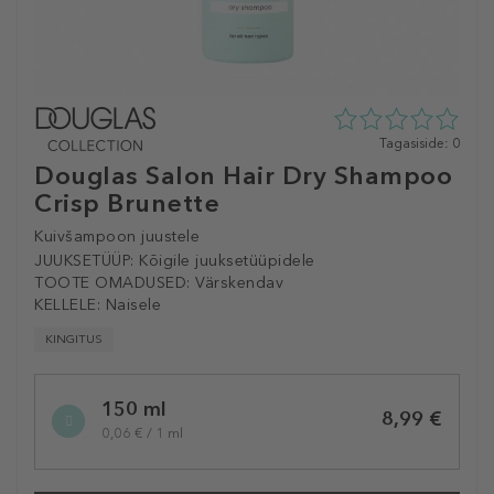
0
Tagasiside: 0
tähte
Douglas Salon Hair Dry Shampoo
5st
Crisp Brunette
0
tagasisidest
Kuivšampoon juustele
JUUKSETÜÜP:
Kõigile juuksetüüpidele
TOOTE OMADUSED:
Värskendav
KELLELE:
Naisele
KINGITUS
Selected
150 ml
variation
8,99 €
0,06 € / 1 ml