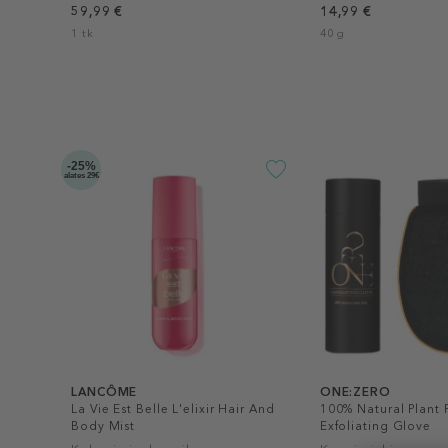
59,99 €
14,99 €
1 tk
40 g
-25%
alates 29€
LANCÔME
ONE:ZERO
La Vie Est Belle L'elixir Hair And
100% Natural Plant 
Body Mist
Exfoliating Glove