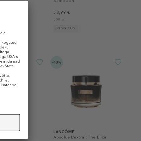
Šampoon
58,99 €
/ 1 ml)
500 ml
KINGITUS
-40%
LANCÔME
ent Essence
Absolue L’extrait The Elixir