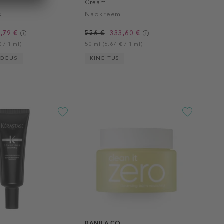
Cream
s
Näokreem
,79 €
556 €
333,60 €
 / 1 ml)
50 ml (6,67 € / 1 ml)
KOGUS
KINGITUS
BANILA CO