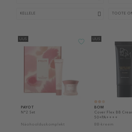
KELLELE
TOOTE O
UUS
UUS
PAYOT
BOM
N°2 Set
Cover Flex BB Crea
50+PA++++
Näohoolduskomplekt
BB-kreem