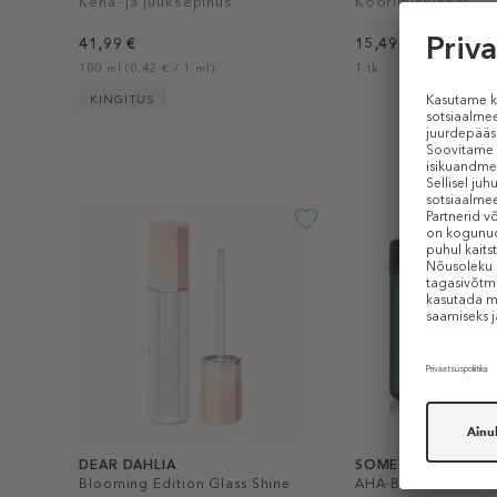
Keha- ja juuksepihus
Koorimiskinnas
41,99 €
15,49 €
100 ml (0,42 € / 1 ml)
1 tk
KINGITUS
DEAR DAHLIA
SOME BY MI
Blooming Edition Glass Shine
AHA-BHA-PHA 30 Da