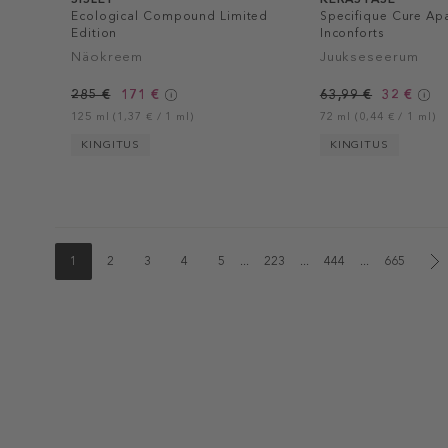
Ecological Compound Limited
Specifique Cure Apa
Edition
Inconforts
Näokreem
Juukseseerum
285 €
171 €
63,99 €
32 €
125 ml (1,37 € / 1 ml)
72 ml (0,44 € / 1 ml)
KINGITUS
KINGITUS
1
2
3
4
5
...
223
...
444
...
665