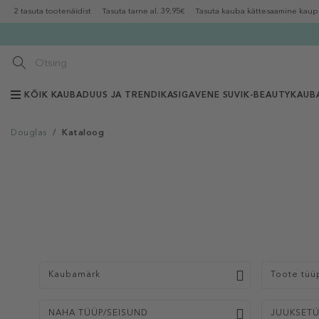
2 tasuta tootenäidist
Tasuta tarne al. 39,95€
Tasuta kauba kättesaamine kaup
KÕIK KAUBAD
UUS JA TRENDIKAS
IGAVENE SUVI
K-BEAUTY
KAUB
Douglas
/
Kataloog
Kaubamärk
Toote tüü
NAHA TÜÜP/SEISUND
JUUKSET