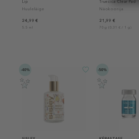
Lip
Truecica Clear Pad
Huuleläige
Näokoorija
24,99 €
21,99 €
5.5 ml
70 g (0,31 € / 1 g)
-40%
-50%
SISLEY
KÉRASTASE