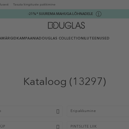
lusest
Tasuta kingituste pakkimine
-25%* SUUREMA MAHUGA LÕHNADELE
AMÄRGID
KAMPAANIA
DOUGLAS COLLECTION
ILUTEENUSED
Kataloog
(13297)
p
Eripakkumine
ÜÜP
PINTSLITE LIIK