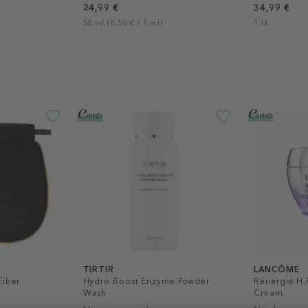
24,99 €
34,99 €
50 ml (0,50 € / 1 ml)
1 tk
TIRTIR
LANCÔME
Fiber
Hydro Boost Enzyme Powder
Rénergie H.
Wash
Cream