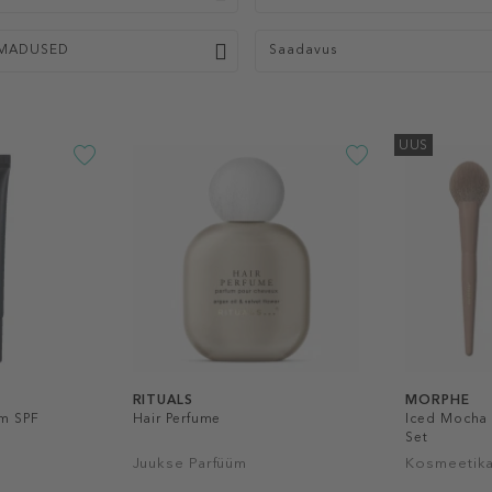
MADUSED
Saadavus
UUS
RITUALS
MORPHE
m SPF
Hair Perfume
Iced Mocha 
Set
Juukse Parfüüm
Kosmeetika