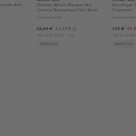
isante Anti-
Chrome Absolu Masque Vert
Densifique
Chroma Neutralisant Hair Mask
Treatment
Juuksemask
Juuksesee
53,99 €
32,39 €
172 €
86 
150 ml (0,22 € / 1 ml)
180 ml (0,48 €
KINGITUS
KINGITUS