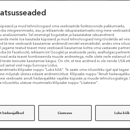
Näopesupuuder
Näokreem
14,50 €
52,28 €
75 g (0,19 € / 1 g)
30 ml (1,74 € 
E-HIND
E-HIND
-30%
NACIFIC
MIXSOON
ys Miracle
Pink AHA/BHA Serum
Bifida Ferm