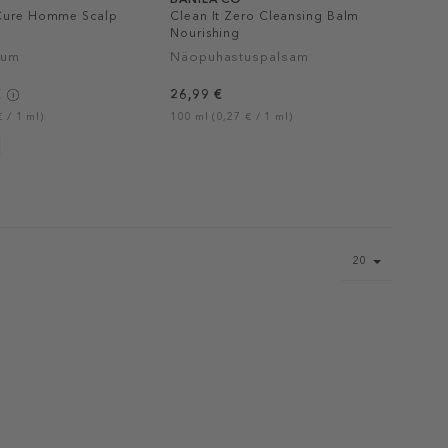
 Cure Homme Scalp
Clean It Zero Cleansing Balm
Nourishing
rum
Näopuhastuspalsam
€
26,99 €
 / 1 ml)
100 ml (0,27 € / 1 ml)
Page
20
size
select