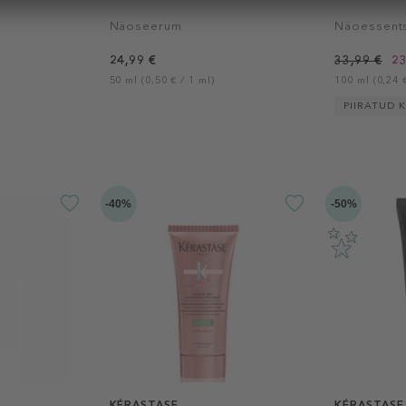
Näoseerum
Näoessent
24,99 €
33,99 €
23
50 ml (0,50 € / 1 ml)
100 ml (0,24 €
PIIRATUD 
-40%
-50%
KÉRASTASE
KÉRASTASE