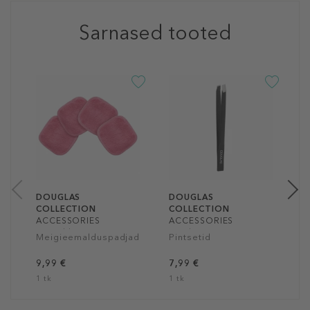
Sarnased tooted
-3
D
C
A
C
N
1
1
DOUGLAS
DOUGLAS
COLLECTION
COLLECTION
ACCESSORIES
ACCESSORIES
Reusable Remover
Steelware Tweezer
Meigieemalduspadjad
Pintsetid
Pads
9,99 €
7,99 €
1 tk
1 tk