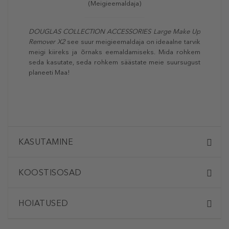
(Meigieemaldaja)
DOUGLAS COLLECTION ACCESSORIES
Large Make Up
Remover X2
see suur meigieemaldaja on ideaalne tarvik
meigi kiireks ja õrnaks eemaldamiseks. Mida rohkem
seda kasutate, seda rohkem säästate meie suursugust
planeeti Maa!
KASUTAMINE
KOOSTISOSAD
HOIATUSED