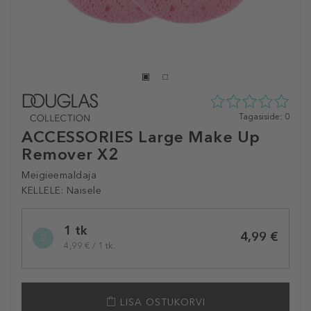
0
Tagasiside: 0
tähte
ACCESSORIES Large Make Up
5st
Remover X2
0
tagasisidest
Meigieemaldaja
KELLELE:
Naisele
Selected
1 tk
variation
4,99 €
4,99 € / 1 tk.
LISA OSTUKORVI