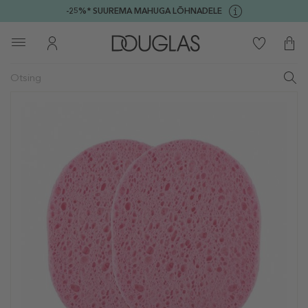
-25%* SUUREMA MAHUGA LÕHNADELE