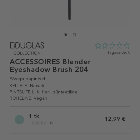
0
Tagasiside: 0
tähte
ACCESSOIRES Blender
5st
Eyeshadow Brush 204
0
tagasisidest
Põsepunapintsel
KELLELE:
Naisele
PINTSLITE LIIK:
Hari, sünteetiline
ROHELINE:
Vegan
Selected
1 tk
variation
12,99 €
12,99 € / 1 tk.