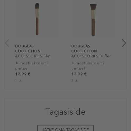
D
C
A
P
P
1
1
DOUGLAS
DOUGLAS
COLLECTION
COLLECTION
ACCESSORIES Flat
ACCESSORIES Buffer
Foundation Brush
Foundation Brush
Jumestuskreemi
Jumestuskreemi
pintsel
pintsel
12,99 €
12,99 €
1 tk
1 tk
Tagasiside
JÄTKE OMA TAGASISIDE