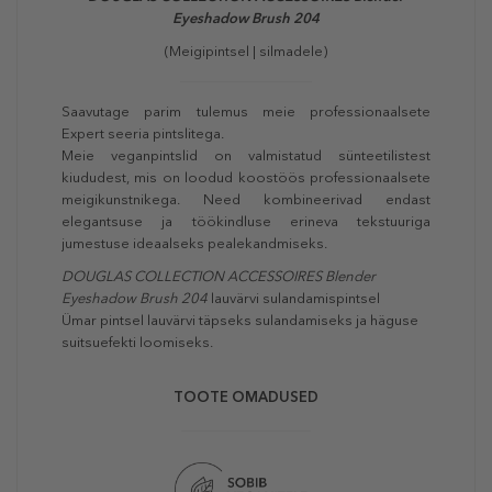
Eyeshadow Brush 204
(Meigipintsel | silmadele)
Saavutage parim tulemus meie professionaalsete
Expert seeria pintslitega.
Meie veganpintslid on valmistatud sünteetilistest
kiududest, mis on loodud koostöös professionaalsete
meigikunstnikega. Need kombineerivad endast
elegantsuse ja töökindluse erineva tekstuuriga
jumestuse ideaalseks pealekandmiseks.
DOUGLAS COLLECTION ACCESSOIRES Blender
Eyeshadow Brush 204
lauvärvi sulandamispintsel
Ümar pintsel lauvärvi täpseks sulandamiseks ja häguse
suitsuefekti loomiseks.
TOOTE OMADUSED