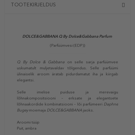
TOOTEKIRJELDUS
DOLCE&GABBANA Q By Dolce&Gabbana Parfum
(Parfüümvesi (EDP))
Q By Dolce & Gabbana
on selle sarja parfüümvee
uskumatult muljetavaldav tõlgendus. Selle parfüümi
ülinaiselik aroom äratab pidurdamatut iha ja kiirgab
elegantsi.
Selle imelise puiduse ja merevaigu
lõhnakompositsiooni – erksate ja elegantsete
lõhnaakordide kombinatsiooni – lõi parfümeeri
Daphne
Bugey
moemaja
DOLCE&GABBANA
jaoks.
Aroomi tüüp
Puit, ambra