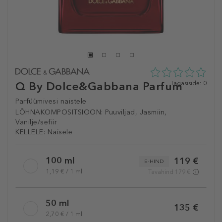
Q By Dolce&Gabbana Parfum
0
Tagasiside: 0
tähte
5st
Parfüümivesi naistele
0
LÕHNAKOMPOSITSIOON:
Puuviljad, Jasmiin,
tagasisidest
Vanilje/sefiir
KELLELE:
Naisele
Selected
100 ml
119 €
variation
E-HIND
1,19 € / 1 ml
Tavahind 179 €
50 ml
135 €
2,70 € / 1 ml