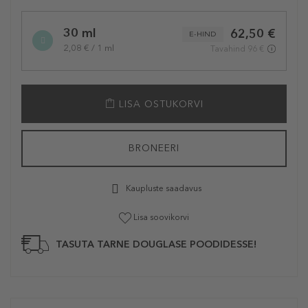
30 ml
62,50 €
E-HIND
2,08 € / 1 ml
Tavahind 96 €
LISA OSTUKORVI
BRONEERI
Kaupluste saadavus
Lisa soovikorvi
TASUTA TARNE DOUGLASE POODIDESSE!