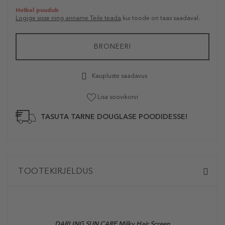
Hetkel puudub
Logige sisse ning anname Teile teada
kui toode on taas saadaval.
BRONEERI
Kaupluste saadavus
Lisa soovikorvi
TASUTA TARNE DOUGLASE POODIDESSE!
TOOTEKIRJELDUS
DARLING SUN CARE Milky Hair Screen