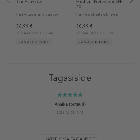
Tan Activator
Medium Protection SPF
20
Päevituse aktivaator
Päikesekaitsekreem
36,99 €
30,99 €
150 ml (0,25 € / 1 ml)
150 ml (0,21 € / 1 ml)
AINULT E-POES
AINULT E-POES
Tagasiside
Annika
(ostnud)
2026-06-08 13:13
JÄTKE OMA TAGASISIDE