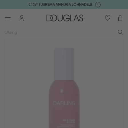
-25%* SUUREMA MAHUGA LÕHNADELE