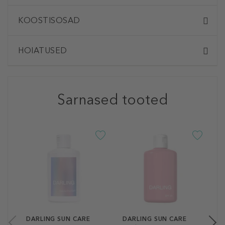
KOOSTISOSAD
HOIATUSED
Sarnased tooted
D
H
P
3
15
DARLING SUN CARE
DARLING SUN CARE