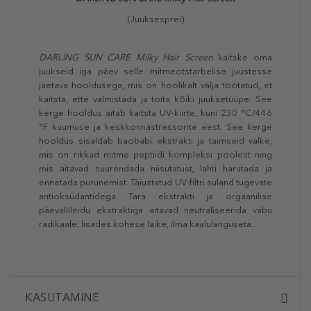
(Juuksesprei)
DARLING SUN CARE Milky Hair Screen
kaitske oma
juukseid iga päev selle mitmeotstarbelise juustesse
jäetava hooldusega, mis on hoolikalt välja töötatud, et
kaitsta, ette valmistada ja toita kõiki juuksetüüpe. See
kerge hooldus aitab kaitsta UV-kiirte, kuni 230 °C/446
°F kuumuse ja keskkonnastressorite eest. See kerge
hooldus sisaldab baobabi ekstrakti ja taimseid valke,
mis on rikkad mitme peptiidi kompleksi poolest ning
mis aitavad suurendada niisutatust, lahti harutada ja
ennetada purunemist. Täiustatud UV-filtri suland tugevate
antioksüdantidega Tara ekstrakti ja orgaanilise
päevalilleidu ekstraktiga aitavad neutraliseerida vabu
radikaale, lisades kohese läike, ilma kaalulanguseta.
KASUTAMINE