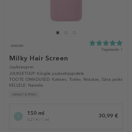
5.0
Tagasiside: 1
tähte
Milky Hair Screen
5st
1
Juuksesprei
tagasisidest
JUUKSETÜÜP:
Kõigile juuksetüüpidele
TOOTE OMADUSED:
Kaitsev, Toitev, Niisutav, Sära jaoks
KELLELE:
Naisele
AINULT E-POES
Selected
150 ml
variation
30,99 €
0,21 € / 1 ml