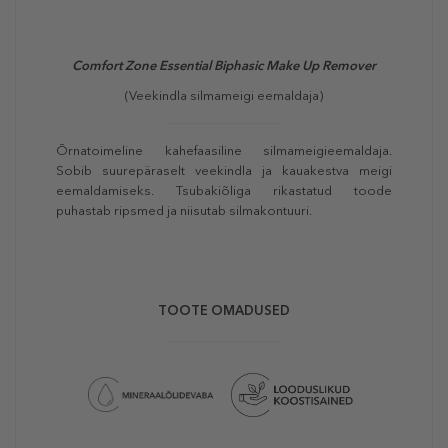
Comfort Zone Essential Biphasic Make Up Remover
(Veekindla silmameigi eemaldaja)
Õrnatoimeline kahefaasiline silmameigieemaldaja.
Sobib suurepäraselt veekindla ja kauakestva meigi
eemaldamiseks. Tsubakiõliga rikastatud toode
puhastab ripsmed ja niisutab silmakontuuri.
TOOTE OMADUSED