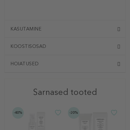
KASUTAMINE
KOOSTISOSAD
HOIATUSED
Sarnased tooted
-40%
-20%
-2
C
E
W