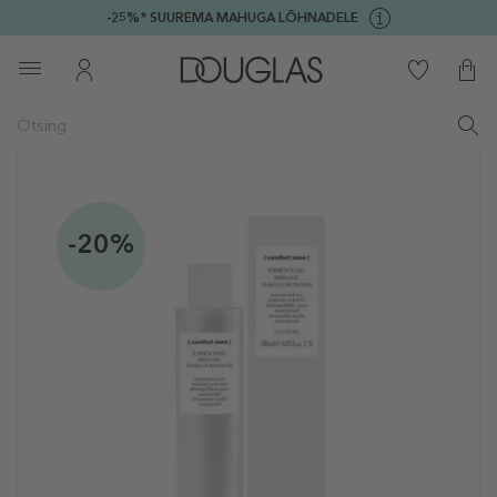
-25%* SUUREMA MAHUGA LÕHNADELE
-20%