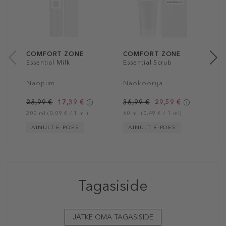
M
3
20
COMFORT ZONE
COMFORT ZONE
Essential Milk
Essential Scrub
Näopiim
Näokoorija
28,99 €
17,39 €
36,99 €
29,59 €
200 ml (0,09 € / 1 ml)
60 ml (0,49 € / 1 ml)
AINULT E-POES
AINULT E-POES
Tagasiside
JÄTKE OMA TAGASISIDE