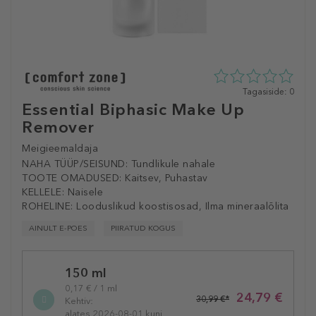
0
Tagasiside: 0
tähte
Essential Biphasic Make Up
5st
Remover
0
tagasisidest
Meigieemaldaja
NAHA TÜÜP/SEISUND:
Tundlikule nahale
TOOTE OMADUSED:
Kaitsev, Puhastav
KELLELE:
Naisele
ROHELINE:
Looduslikud koostisosad, Ilma mineraalõlita
AINULT E-POES
PIIRATUD KOGUS
Selected
150 ml
variation
0,17 € / 1 ml
24,79 €
30,99 €*
Kehtiv:
alates 2026-08-01 kuni