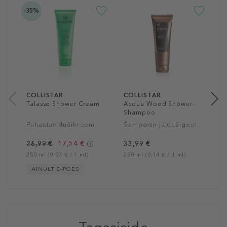
-35%
-2
C
S
Š
3
25
COLLISTAR
COLLISTAR
Talasso Shower Cream
Acqua Wood Shower-
Shampoo
Puhastav dušikreem
Šampoon ja dušigeel
26,99 €
17,54 €
33,99 €
250 ml (0,07 € / 1 ml)
250 ml (0,14 € / 1 ml)
AINULT E-POES