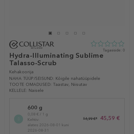
0
Tagasiside: 0
Hydra-Illuminating Sublime
tähte
5st
Talasso-Scrub
0
tagasisidest
Kehakoorija
NAHA TÜÜP/SEISUND:
Kõigile nahatüüpidele
TOOTE OMADUSED:
Taastav, Niisutav
KELLELE:
Naisele
Selected
600 g
variation
0,08 € / 1 g
45,59 €
56,99 €*
Kehtiv:
alates 2026-08-01 kuni
2026-08-31