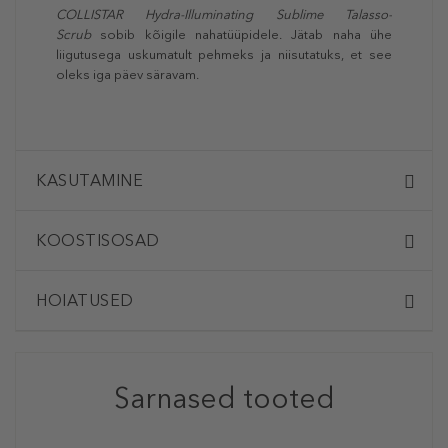
COLLISTAR Hydra-Illuminating Sublime Talasso-
Scrub
sobib kõigile nahatüüpidele. Jätab naha ühe
liigutusega uskumatult pehmeks ja niisutatuks, et see
oleks iga päev säravam.
KASUTAMINE
KOOSTISOSAD
HOIATUSED
Sarnased tooted