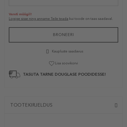
Varsti müügil!
Logige sisse ning anname Teile teada
kui toode on taas saadaval.
BRONEERI
Kaupluste saadavus
Lisa soovikorvi
TASUTA TARNE DOUGLASE POODIDESSE!
TOOTEKIRJELDUS