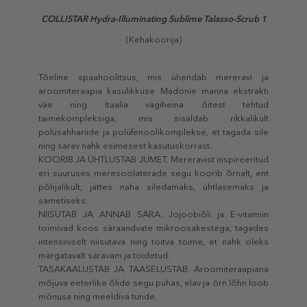
COLLISTAR Hydra-Illuminating Sublime Talasso-Scrub 1
(Kehakoorija)
Tõeline spaahoolitsus, mis ühendab mereravi ja
aroomiteraapia kasulikkuse Madonie manna ekstrakti
väe ning Itaalia vägiheina õitest tehtud
taimekompleksiga, mis sisaldab rikkalikult
polüsahhariide ja polüfenoolikomplekse, et tagada sile
ning särav nahk esimesest kasutuskorrast.
KOORIB JA ÜHTLUSTAB JUMET. Mereravist inspireeritud
eri suuruses meresoolaterade segu koorib õrnalt, ent
põhjalikult, jättes naha siledamaks, ühtlasemaks ja
sametiseks.
NIISUTAB JA ANNAB SÄRA. Jojoobiõli ja E-vitamiin
toimivad koos säraandvate mikroosakestega, tagades
intensiivselt niisutava ning toitva toime, et nahk oleks
märgatavalt säravam ja toidetud.
TASAKAALUSTAB JA TAASELUSTAB. Aroomiteraapiana
mõjuva eeterlike õlide segu puhas, elav ja õrn lõhn loob
mõnusa ning meeldiva tunde.