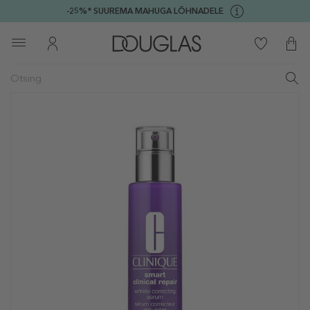
-25%* SUUREMA MAHUGA LÕHNADELE