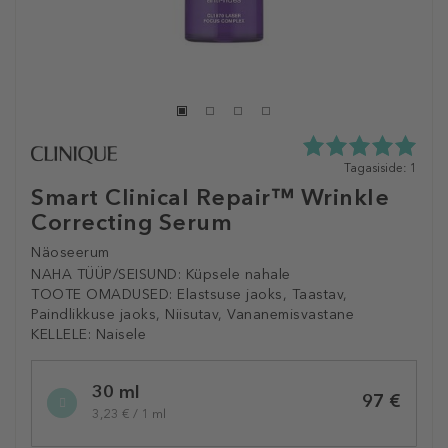
5.0
Tagasiside: 1
tähte
Smart Clinical Repair™ Wrinkle
5st
Correcting Serum
1
tagasisidest
Näoseerum
NAHA TÜÜP/SEISUND:
Küpsele nahale
TOOTE OMADUSED:
Elastsuse jaoks, Taastav,
Paindlikkuse jaoks, Niisutav, Vananemisvastane
KELLELE:
Naisele
Selected
30 ml
variation
97 €
3,23 € / 1 ml