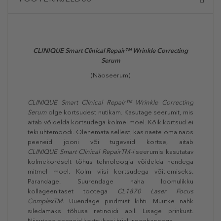
CLINIQUE Smart Clinical Repair™ Wrinkle Correcting
Serum
(Näoseerum)
CLINIQUE Smart Clinical Repair™ Wrinkle Correcting
Serum
olge kortsudest nutikam. Kasutage seerumit, mis
aitab võidelda kortsudega kolmel moel. Kõik kortsud ei
teki ühtemoodi. Olenemata sellest, kas näete oma näos
peeneid jooni või tugevaid kortse, aitab
CLINIQUE
Smart Clinical RepairTM-i
seerumis kasutatav
kolmekordselt tõhus tehnoloogia võidelda nendega
mitmel moel. Kolm viisi kortsudega võitlemiseks.
Parandage. Suurendage naha loomulikku
kollageenitaset tootega
CL1870 Laser Focus
ComplexTM.
Uuendage pindmist kihti. Muutke nahk
siledamaks tõhusa retinoidi abil. Lisage prinkust.
Niisutage peeneid kortsukesi hüaluroonhappega.