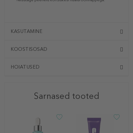
KASUTAMINE
KOOSTISOSAD
HOIATUSED
Sarnased tooted
C
C
S