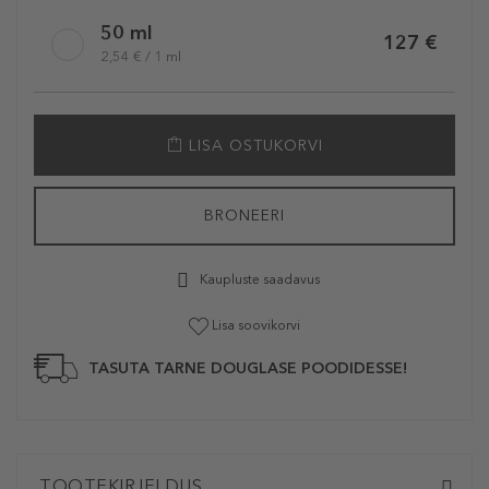
50 ml
127 €
2,54 € / 1 ml
LISA OSTUKORVI
BRONEERI
Kaupluste saadavus
Lisa soovikorvi
TASUTA TARNE DOUGLASE POODIDESSE!
TOOTEKIRJELDUS