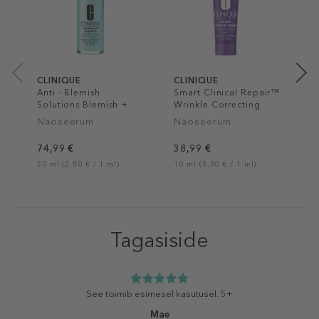
S
N
a
30
CLINIQUE
CLINIQUE
Anti - Blemish
Smart Clinical Repair™
Solutions Blemish +
Wrinkle Correcting
line correcting Serum
Serum
Näoseerum
Näoseerum
74,99 €
38,99 €
30 ml (2,50 € / 1 ml)
10 ml (3,90 € / 1 ml)
Tagasiside
See toimib esimesel kasutusel. 5+
Mae