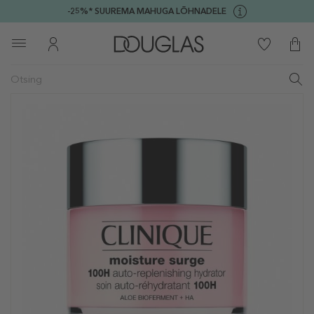
-25%* SUUREMA MAHUGA LÕHNADELE