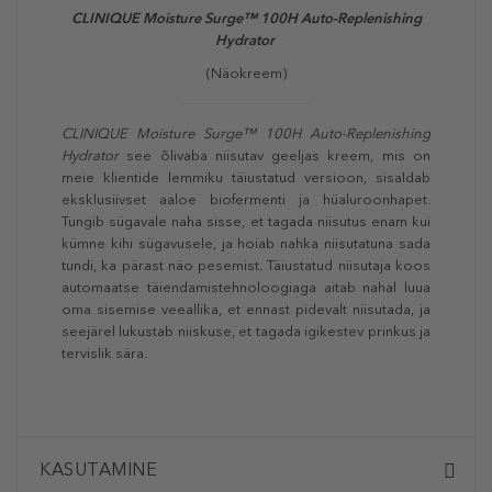
CLINIQUE Moisture Surge™ 100H Auto-Replenishing
Hydrator
(Näokreem)
CLINIQUE Moisture Surge™ 100H Auto-Replenishing
Hydrator
see õlivaba niisutav geeljas kreem, mis on
meie klientide lemmiku täiustatud versioon, sisaldab
eksklusiivset aaloe biofermenti ja hüaluroonhapet.
Tungib sügavale naha sisse, et tagada niisutus enam kui
kümne kihi sügavusele, ja hoiab nahka niisutatuna sada
tundi, ka pärast näo pesemist. Täiustatud niisutaja koos
automaatse täiendamistehnoloogiaga aitab nahal luua
oma sisemise veeallika, et ennast pidevalt niisutada, ja
seejärel lukustab niiskuse, et tagada igikestev prinkus ja
tervislik sära.
KASUTAMINE