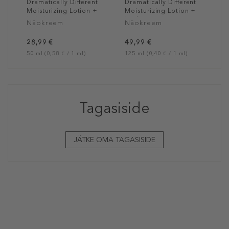
Dramatically Different
Dramatically Different
Moisturizing Lotion +
Moisturizing Lotion +
(tube)
(with pump)
Näokreem
Näokreem
28,99 €
49,99 €
50 ml (0,58 € / 1 ml)
125 ml (0,40 € / 1 ml)
Tagasiside
JÄTKE OMA TAGASISIDE