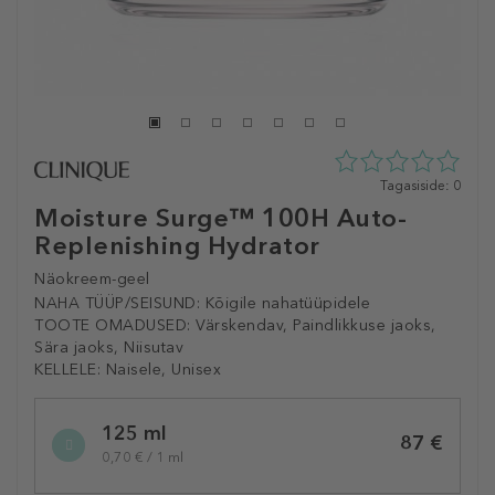
0
Tagasiside: 0
tähte
Moisture Surge™ 100H Auto-
5st
Replenishing Hydrator
0
tagasisidest
Näokreem-geel
NAHA TÜÜP/SEISUND:
Kõigile nahatüüpidele
TOOTE OMADUSED:
Värskendav, Paindlikkuse jaoks,
Sära jaoks, Niisutav
KELLELE:
Naisele, Unisex
Selected
125 ml
variation
87 €
0,70 € / 1 ml