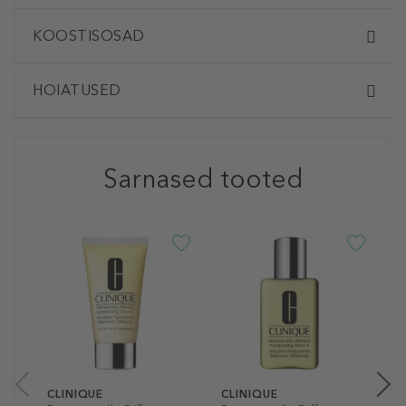
KOOSTISOSAD
HOIATUSED
Sarnased tooted
C
D
M
N
4
50
CLINIQUE
CLINIQUE