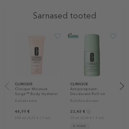
Sarnased tooted
-5
C
D
W
D
4
20
CLINIQUE
CLINIQUE
Clinique Moisture
Antiperspirant-
Surge™ Body Hydrator
Deodorant Roll-on
Kehakreem
Rulldeodorant
46,99 €
22,48 €
200 ml (0,23 € / 1 ml)
75 ml (0,39 € / 1 ml)
E-HIND