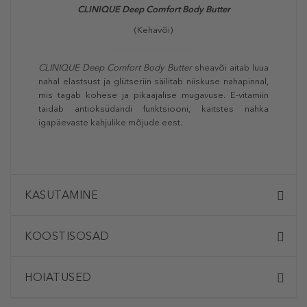
CLINIQUE Deep Comfort Body Butter
(Kehavõi)
CLINIQUE Deep Comfort Body Butter
sheavõi aitab luua
nahal elastsust ja glütseriin säilitab niiskuse nahapinnal,
mis tagab kohese ja pikaajalise mugavuse. E-vitamiin
täidab antioksüdandi funktsiooni, kaitstes nahka
igapäevaste kahjulike mõjude eest.
KASUTAMINE
KOOSTISOSAD
HOIATUSED