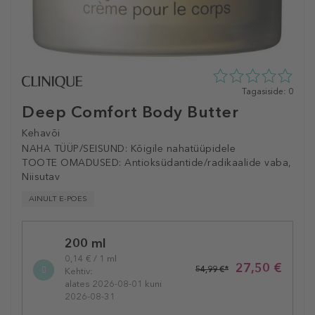
0
Tagasiside: 0
tähte
Deep Comfort Body Butter
5st
0
Kehavõi
tagasisidest
NAHA TÜÜP/SEISUND:
Kõigile nahatüüpidele
TOOTE OMADUSED:
Antioksüdantide/radikaalide vaba,
Niisutav
AINULT E-POES
Selected
200 ml
variation
0,14 € / 1 ml
27,50 €
54,99 €*
Kehtiv:
alates 2026-08-01 kuni
2026-08-31