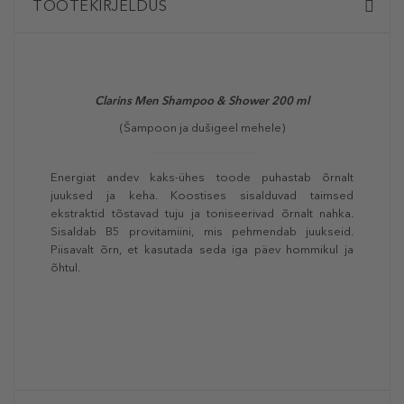
TOOTEKIRJELDUS
Clarins Men Shampoo & Shower 200 ml
(Šampoon ja dušigeel mehele)
Energiat andev kaks-ühes toode puhastab õrnalt
juuksed ja keha. Koostises sisalduvad taimsed
ekstraktid tõstavad tuju ja toniseerivad õrnalt nahka.
Sisaldab B5 provitamiini, mis pehmendab juukseid.
Piisavalt õrn, et kasutada seda iga päev hommikul ja
õhtul.