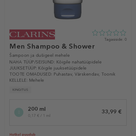
0
Tagasiside: 0
Men Shampoo & Shower
tähte
5st
0
Šampoon ja dušigeel mehele
tagasisidest
NAHA TÜÜP/SEISUND:
Kõigile nahatüüpidele
JUUKSETÜÜP:
Kõigile juuksetüüpidele
TOOTE OMADUSED:
Puhastav, Värskendav, Toonik
KELLELE:
Mehele
KINGITUS
Selected
200 ml
variation
33,99 €
0,17 € / 1 ml
Hetkel puudub