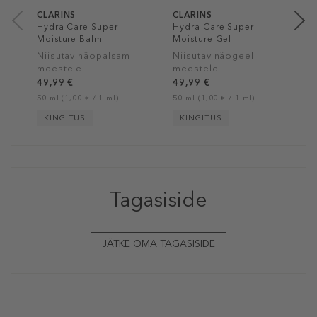
CLARINS
CLARINS
Hydra Care Super
Hydra Care Super
Moisture Balm
Moisture Gel
Niisutav näopalsam
Niisutav näogeel
meestele
meestele
49,99 €
49,99 €
50 ml (1,00 € / 1 ml)
50 ml (1,00 € / 1 ml)
KINGITUS
KINGITUS
Tagasiside
JÄTKE OMA TAGASISIDE