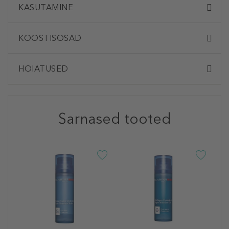
KASUTAMINE
KOOSTISOSAD
HOIATUSED
Sarnased tooted
C
S
F
R
2
15