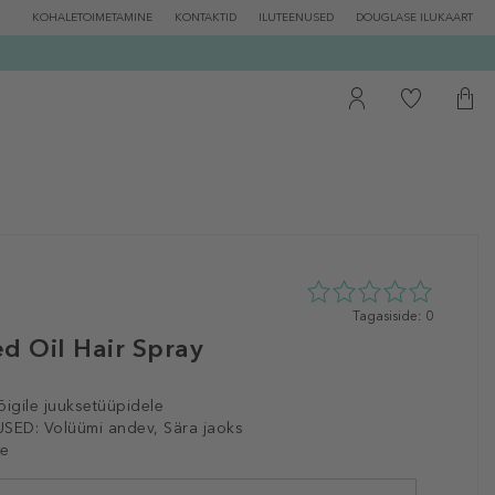
KOHALETOIMETAMINE
KONTAKTID
ILUTEENUSED
DOUGLASE ILUKAART
0
Tagasiside: 0
tähte
d Oil Hair Spray
5st
0
tagasisidest
õigile juuksetüüpidele
SED:
Volüümi andev, Sära jaoks
le