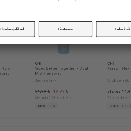
CHI
CHI
m Hold
Vibes Better Together - Dual
Keratin Flex
Spray
Mist Hairspray
Juukselakk
Juukselakk
24,99 €
19,99 €
alates 11,4
284 ml (0,07 € / 1 ml)
74 g (0,16 € /
KINGITUS
AINULT E-