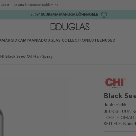
lusest
Tasuta kingituste pakkimine
-25%* SUUREMA MAHUGA LÕHNADELE
AMÄRGID
KAMPAANIA
DOUGLAS COLLECTION
ILUTEENUSED
HI Black Seed Oil Hair Spray
Black See
Juukselakk
JUUKSETÜÜP:
K
TOOTE OMADU
KELLELE:
Naise
Selected