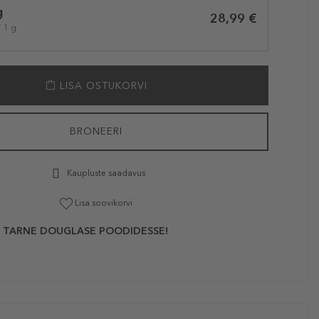
g
28,99 €
/ 1 g
LISA OSTUKORVI
BRONEERI
Kaupluste saadavus
Lisa soovikorvi
 TARNE DOUGLASE POODIDESSE!