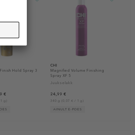
CHI
 Finish Hold Spray 3
Magnified Volume Finishing
Spray XF 5
Juukselakk
9 €
24,99 €
 1 g)
340 g (0,07 € / 1 g)
POES
AINULT E-POES