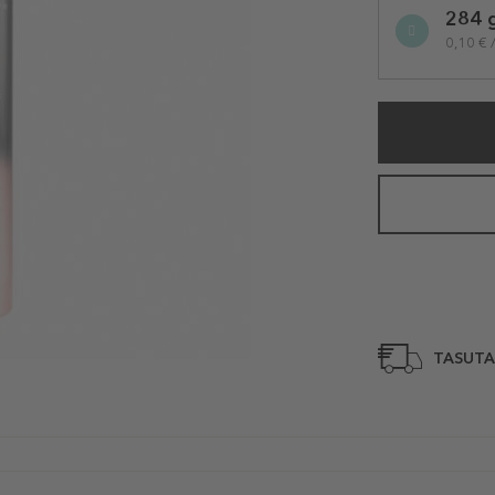
284 
variation
0,10 € 
TASUTA