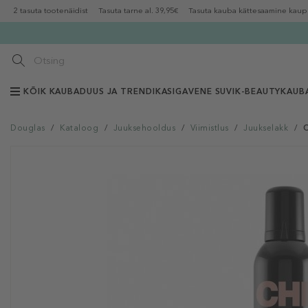
2 tasuta tootenäidist
Tasuta tarne al. 39,95€
Tasuta kauba kättesaamine kaup
KÕIK KAUBAD
UUS JA TRENDIKAS
IGAVENE SUVI
K-BEAUTY
KAUB
Douglas
/
Kataloog
/
Juuksehooldus
/
Viimistlus
/
Juukselakk
/
C