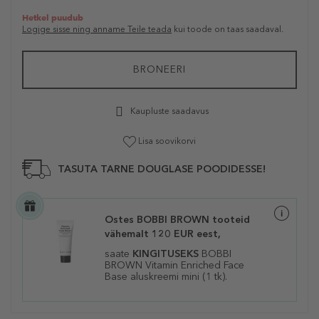
Hetkel puudub
Logige sisse ning anname Teile teada
kui toode on taas saadaval.
BRONEERI
Kaupluste saadavus
Lisa soovikorvi
TASUTA TARNE DOUGLASE POODIDESSE!
Ostes BOBBI BROWN tooteid
vähemalt 120 EUR eest,
saate
KINGITUSEKS
BOBBI
BROWN Vitamin Enriched Face
Base
aluskreemi mini (1 tk).