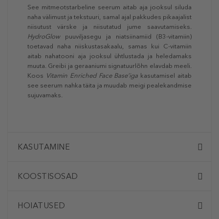
See mitmeotstarbeline seerum aitab aja jooksul siluda
naha välimust ja tekstuuri, samal ajal pakkudes pikaajalist
niisutust värske ja niisutatud jume saavutamiseks.
HydroGlow
puuviljasegu ja niatsiinamiid (B3-vitamiin)
toetavad naha niiskustasakaalu, samas kui C-vitamiin
aitab nahatooni aja jooksul ühtlustada ja heledamaks
muuta. Greibi ja geraaniumi signatuurlõhn elavdab meeli.
Koos
Vitamin Enriched Face Base’iga
kasutamisel aitab
see seerum nahka täita ja muudab meigi pealekandmise
sujuvamaks.
KASUTAMINE
KOOSTISOSAD
HOIATUSED