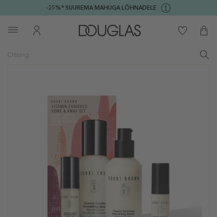
-25%* SUUREMA MAHUGA LÕHNADELE