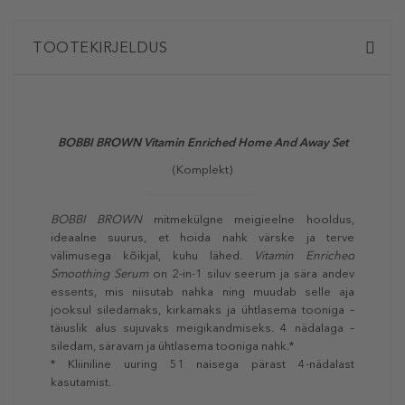
TOOTEKIRJELDUS
BOBBI BROWN Vitamin Enriched Home And Away Set
(Komplekt)
BOBBI BROWN
mitmekülgne meigieelne hooldus,
ideaalne suurus, et hoida nahk värske ja terve
välimusega kõikjal, kuhu lähed.
Vitamin Enriched
Smoothing Serum
on 2-in-1 siluv seerum ja sära andev
essents, mis niisutab nahka ning muudab selle aja
jooksul siledamaks, kirkamaks ja ühtlasema tooniga –
täiuslik alus sujuvaks meigikandmiseks. 4 nädalaga –
siledam, säravam ja ühtlasema tooniga nahk.*
* Kliiniline uuring 51 naisega pärast 4-nädalast
kasutamist.