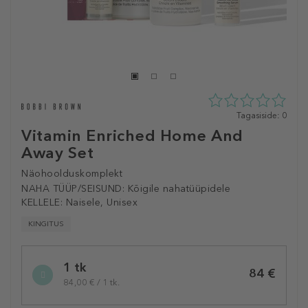
0
Tagasiside: 0
tähte
Vitamin Enriched Home And
5st
Away Set
0
tagasisidest
Näohoolduskomplekt
NAHA TÜÜP/SEISUND:
Kõigile nahatüüpidele
KELLELE:
Naisele, Unisex
KINGITUS
Selected
1 tk
variation
84 €
84,00 € / 1 tk.