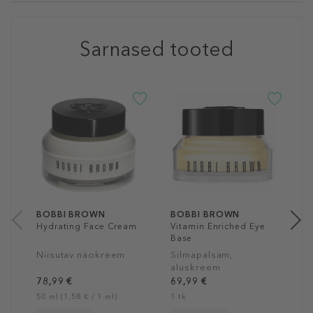
Sarnased tooted
B
E
C
S
1
15
BOBBI BROWN
BOBBI BROWN
Hydrating Face Cream
Vitamin Enriched Eye
Base
Niisutav näokreem
Silmapalsam,
aluskreem
78,99 €
69,99 €
50 ml (1,58 € / 1 ml)
1 tk