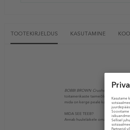
TOOTEKIRJELDUS
KASUTAMINE
KOO
BOBBI BROWN Crushed Oil-Infused 
toitainerikaste taimeõlide seguga, l
mida on kerge peale kanda ja mis annav
MIDA SEE TEEB?
Annab huuleläikele omase sära, kuid 