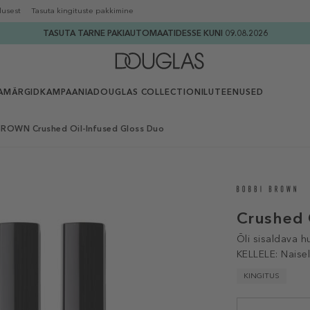
lusest
Tasuta kingituste pakkimine
TASUTA TARNE PAKIAUTOMAATIDESSE KUNI 09.08.2026
AMÄRGID
KAMPAANIA
DOUGLAS COLLECTION
ILUTEENUSED
ROWN Crushed Oil-Infused Gloss Duo
Crushed 
Õli sisaldava h
KELLELE:
Naisel
KINGITUS
Selected