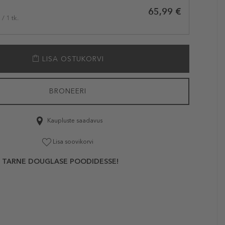
65,99 €
/ 1 tk.
LISA OSTUKORVI
BRONEERI
Kaupluste saadavus
Lisa soovikorvi
 TARNE DOUGLASE POODIDESSE!