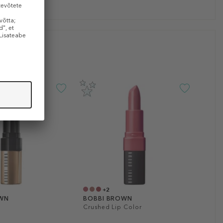
+2
OWN
BOBBI BROWN
k
Crushed Lip Color