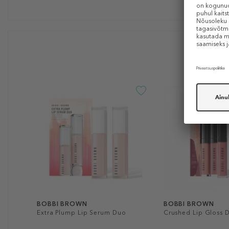
BOBBI BROWN
BOBBI BROWN
Extra Plump Lip Serum Duo
Crushed Lip Gloss 