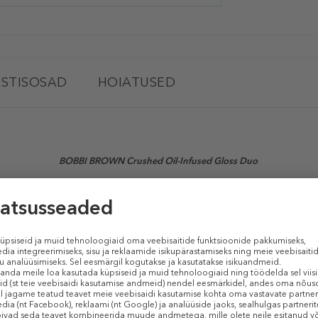
STISOSAD
HOIATUSED
BOBBI BROWN Crushed Oil-Infused Gloss Duo
(Komplekt)
Gloss Duo
kaks täismõõdus
Bobbi Browni
mittekleepuvat õli sisaldavat to
oovad pehme mugava tunde ja annavad tugeva sära. Õli sisaldav huuleläig
ad huultele täiusliku viimistluse:
Bare Sparkle
ja
New Romantic.
ei kleepu. Jätab huuled pehmeks ja tundub nahal mugav.