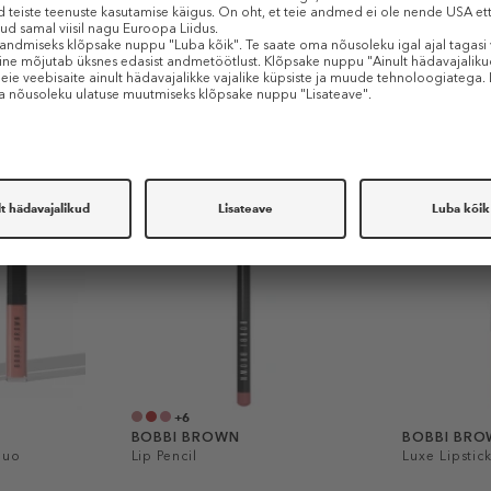
Sarnased tooted
-50%
+6
BOBBI BROWN
BOBBI BR
Duo
Lip Pencil
Luxe Lipstic