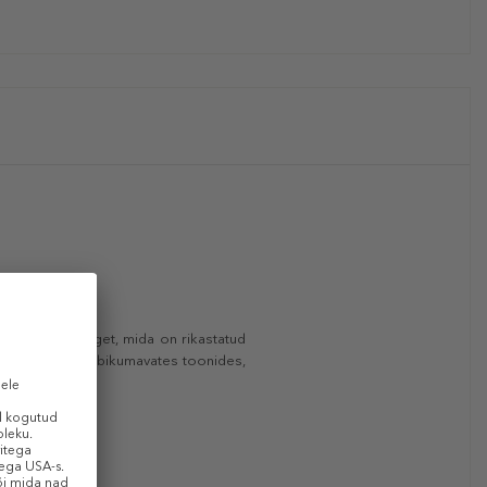
onitud huuleläiget, mida on rikastatud
e on saadaval läbikumavates toonides,