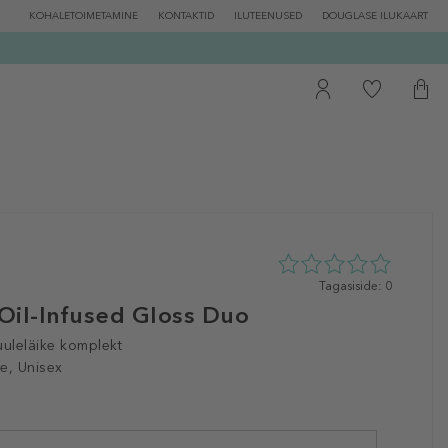
KOHALETOIMETAMINE
KONTAKTID
ILUTEENUSED
DOUGLASE ILUKAART
0
Tagasiside: 0
tähte
Oil-Infused Gloss Duo
5st
0
uuleläike komplekt
tagasisidest
e, Unisex