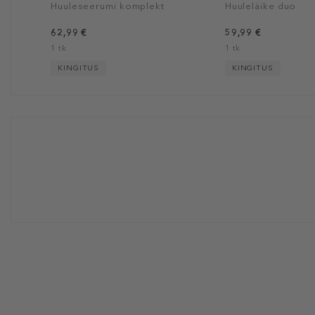
Huuleseerumi komplekt
Huuleläike duo
62,99 €
59,99 €
1 tk
1 tk
KINGITUS
KINGITUS