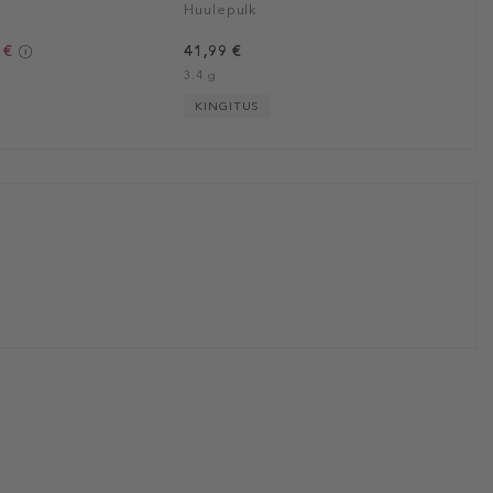
Huulepulk
 €
41,99 €
3.4 g
KINGITUS