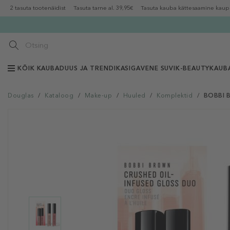
2 tasuta tootenäidist
Tasuta tarne al. 39,95€
Tasuta kauba kättesaamine kaup
KÕIK KAUBAD
UUS JA TRENDIKAS
IGAVENE SUVI
K-BEAUTY
KAUB
Douglas
/
Kataloog
/
Make-up
/
Huuled
/
Komplektid
/
BOBBI B