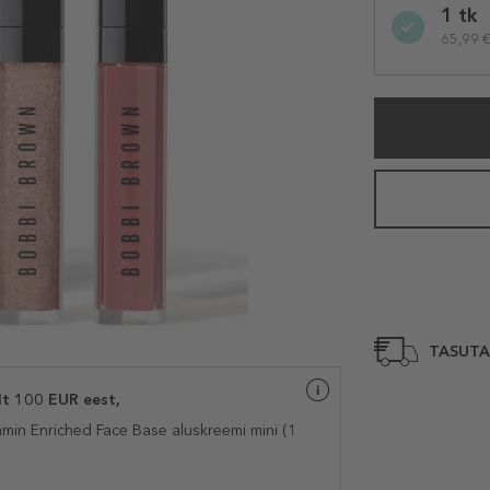
1 tk
variation
65,99 € 
TASUTA
t 100 EUR eest,
min Enriched Face Base
aluskreemi mini (1