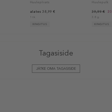
Huulepliiats
Huulepulk
alates 38,99 €
39,99 €
20
1 tk
3.8 g
KINGITUS
KINGITUS
Tagasiside
JÄTKE OMA TAGASISIDE