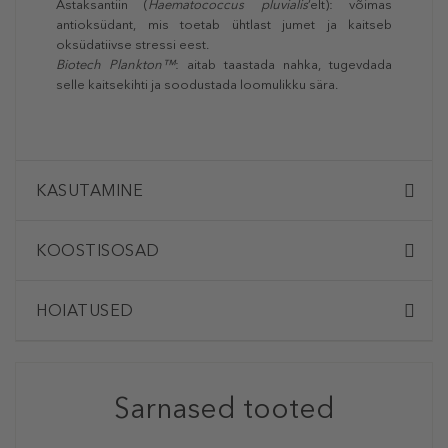
Astaksantiin (
Haematococcus pluvialis
’elt): võimas
antioksüdant, mis toetab ühtlast jumet ja kaitseb
oksüdatiivse stressi eest.
Biotech Plankton™
: aitab taastada nahka, tugevdada
selle kaitsekihti ja soodustada loomulikku sära.
KASUTAMINE
KOOSTISOSAD
HOIATUSED
Sarnased tooted