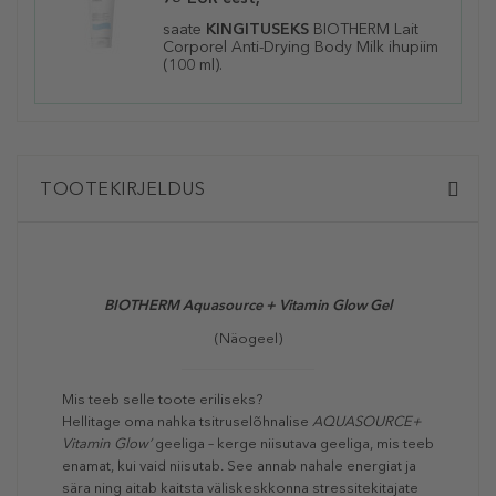
saate
KINGITUSEKS
BIOTHERM
Lait
Corporel Anti-Drying Body Milk ihupiim
(100 ml).
TOOTEKIRJELDUS
BIOTHERM Aquasource + Vitamin Glow Gel
(Näogeel)
Mis teeb selle toote eriliseks?
Hellitage oma nahka tsitruselõhnalise
AQUASOURCE+
Vitamin Glow’
geeliga – kerge niisutava geeliga, mis teeb
enamat, kui vaid niisutab. See annab nahale energiat ja
sära ning aitab kaitsta väliskeskkonna stressitekitajate