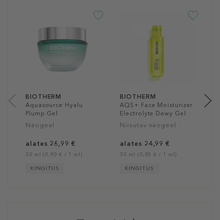
B
B
C
N
9
50
BIOTHERM
BIOTHERM
Aquasource Hyalu
AQS+ Face Moisturizer
Plump Gel
Electrolyte Dewy Gel
Näogeel
Niisutav näogeel
alates 26,99 €
alates 24,99 €
30 ml (0,90 € / 1 ml)
30 ml (0,83 € / 1 ml)
KINGITUS
KINGITUS