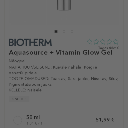
0
Tagasiside: 0
Aquasource + Vitamin Glow Gel
tähte
5st
Näogeel
0
NAHA TÜÜP/SEISUND:
Kuivale nahale, Kõigile
tagasisidest
nahatüüpidele
TOOTE OMADUSED:
Taastav, Sära jaoks, Niisutav, Siluv,
Pigmentatsiooni jaoks
KELLELE:
Naisele
KINGITUS
Selected
50 ml
variation
51,99 €
1,04 € / 1 ml