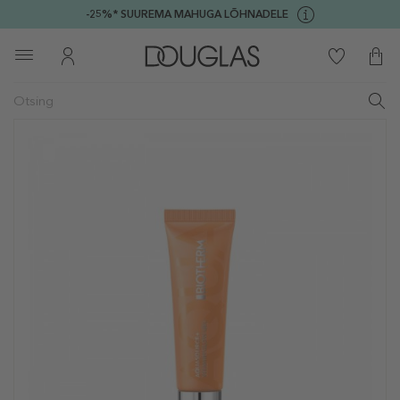
-25%* SUUREMA MAHUGA LÕHNADELE