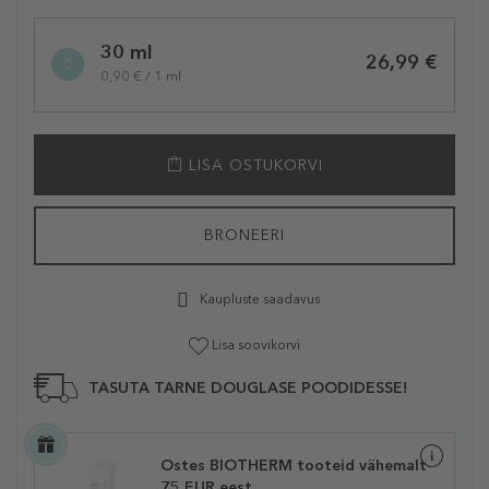
30 ml
26,99 €
0,90 € / 1 ml
LISA OSTUKORVI
BRONEERI
Kaupluste saadavus
Lisa soovikorvi
TASUTA TARNE DOUGLASE POODIDESSE!
Ostes BIOTHERM tooteid vähemalt
75 EUR eest,