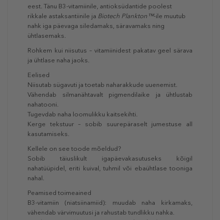
eest. Tänu B3-vitamiinile, antioksüdantide poolest
rikkale astaksantiinile ja
Biotech Plankton™
-ile muutub
nahk iga päevaga siledamaks, säravamaks ning
ühtlasemaks.
Rohkem kui niisutus – vitamiinidest pakatav geel särava
ja ühtlase naha jaoks.
Eelised
Niisutab sügavuti ja toetab naharakkude uuenemist.
Vähendab silmanähtavalt pigmendilaike ja ühtlustab
nahatooni.
Tugevdab naha loomulikku kaitsekihti.
Kerge tekstuur – sobib suurepäraselt jumestuse all
kasutamiseks.
Kellele on see toode mõeldud?
Sobib täiuslikult igapäevakasutuseks kõigil
nahatüüpidel, eriti kuival, tuhmil või ebaühtlase tooniga
nahal.
Peamised toimeained
B3-vitamiin (niatsiinamiid): muudab naha kirkamaks,
vähendab värvimuutusi ja rahustab tundlikku nahka.