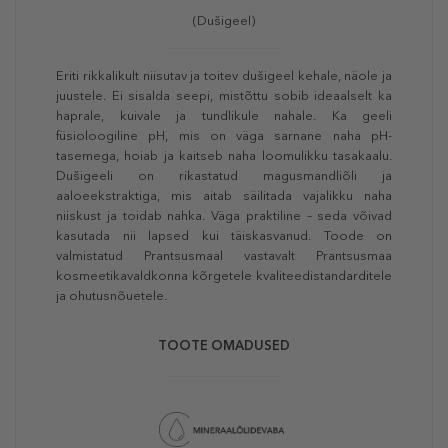
(Dušigeel)
Eriti rikkalikult niisutav ja toitev dušigeel kehale, näole ja
juustele. Ei sisalda seepi, mistõttu sobib ideaalselt ka
haprale, kuivale ja tundlikule nahale. Ka geeli
füsioloogiline pH, mis on väga sarnane naha pH-
tasemega, hoiab ja kaitseb naha loomulikku tasakaalu.
Dušigeeli on rikastatud magusmandliõli ja
aaloeekstraktiga, mis aitab säilitada vajalikku naha
niiskust ja toidab nahka. Väga praktiline – seda võivad
kasutada nii lapsed kui täiskasvanud. Toode on
valmistatud Prantsusmaal vastavalt Prantsusmaa
kosmeetikavaldkonna kõrgetele kvaliteedistandarditele
ja ohutusnõuetele.
TOOTE OMADUSED