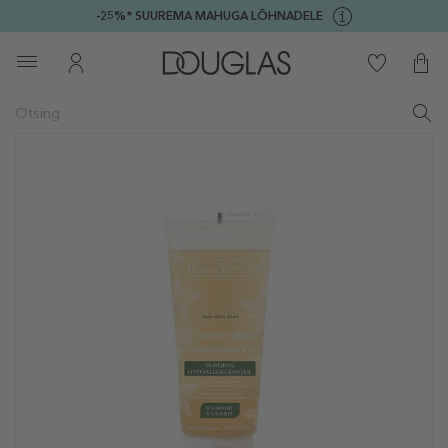
-25%* SUUREMA MAHUGA LÕHNADELE