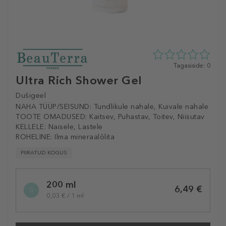
0
Tagasiside: 0
tähte
Ultra Rich Shower Gel
5st
0
Dušigeel
tagasisidest
NAHA TÜÜP/SEISUND:
Tundlikule nahale, Kuivale nahale
TOOTE OMADUSED:
Kaitsev, Puhastav, Toitev, Niisutav
KELLELE:
Naisele, Lastele
ROHELINE:
Ilma mineraalõlita
PIIRATUD KOGUS
Selected
200 ml
variation
6,49 €
0,03 € / 1 ml