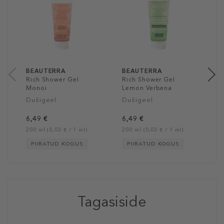
A
V
1
50
BEAUTERRA
BEAUTERRA
Rich Shower Gel
Rich Shower Gel
Monoi
Lemon Verbena
Dušigeel
Dušigeel
6,49 €
6,49 €
200 ml (0,03 € / 1 ml)
200 ml (0,03 € / 1 ml)
PIIRATUD KOGUS
PIIRATUD KOGUS
Tagasiside