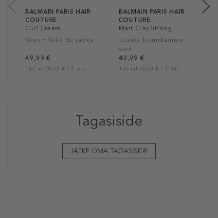
BALMAIN PARIS HAIR
BALMAIN PARIS HAIR
COUTURE
COUTURE
Curl Cream
Matt Clay Strong
Kreem lokkide jaoks
Juuste kujundamise
savi
49,99 €
49,99 €
150 ml (0,33 € / 1 ml)
100 ml (0,50 € / 1 ml)
Tagasiside
JÄTKE OMA TAGASISIDE