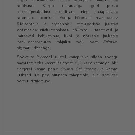
hoidvuse. Kerge tekstuuriga geel pakub
loominguvabadust trendikate ning kauapüsivate
soengute loomisel. Veega hõlpsasti mahapestav.
Siidiproteiin ja argaaniaõli stimuleerivad juustes
optimaalse niiskustasakaalu säilimist – taastavad ja
kaitsevad kahjustunud, kuivi ja nõrkasid juukseid
keskkonnategurite kahjuliku mõju eest.
Balmaini
sigrnatuurlõhnaga.
Soovitus: Pikkadel juustel kauapüsiva sileda soengu
saavutamiseks kammi äsjapestud juuksed kammiga läbi.
Seejärel kanna peale
Styling Gel Strong’i
ja kammi
juuksed üle pea suunaga tahapoole, kuni saavutad
soovitud tulemuse.