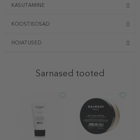
KASUTAMINE
KOOSTISOSAD
HOIATUSED
Sarnased tooted
B
C
M
C
J
k
4
15