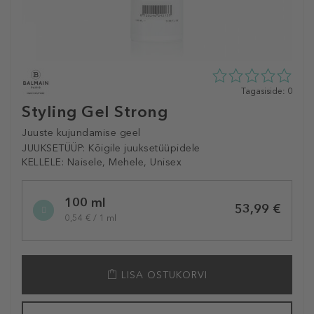
0
Tagasiside: 0
tähte
Styling Gel Strong
5st
0
Juuste kujundamise geel
tagasisidest
JUUKSETÜÜP:
Kõigile juuksetüüpidele
KELLELE:
Naisele, Mehele, Unisex
Selected
100 ml
variation
53,99 €
0,54 € / 1 ml
LISA OSTUKORVI