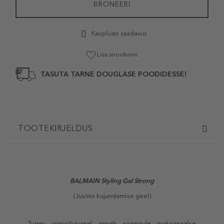
BRONEERI
Kaupluste saadavus
Lisa soovikorvi
TASUTA TARNE DOUGLASE POODIDESSE!
TOOTEKIRJELDUS
BALMAIN Styling Gel Strong
(Juuste kujundamise geel)
Tugev viimistlusgeel annab soengule maksimaalse