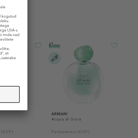
ARMANI
Acqua di Gioia
 (EDP)
Parfüümvesi (EDP)