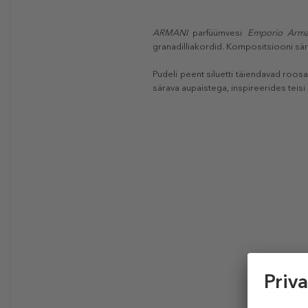
ARMANI
parfüümvesi
Emporio Arm
granadilliakordid. Kompositsiooni sä
Pudeli peent siluetti täiendavad roo
särava aupaistega, inspireerides teis