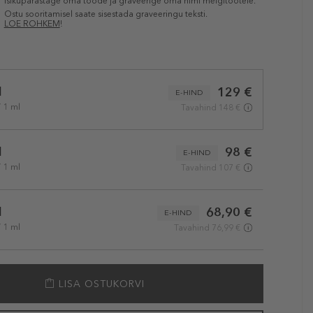
Isikupärastage oma toode ja graveerige oma nimi meigitootele.
Ostu sooritamisel saate sisestada graveeringu teksti.
LOE ROHKEM
!
l
129 €
E-HIND
/ 1 ml
Tavahind 148 €
l
98 €
E-HIND
/ 1 ml
Tavahind 107 €
l
68,90 €
E-HIND
/ 1 ml
Tavahind 76,99 €
LISA OSTUKORVI