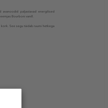
d avanoodid paljastavad energilised
eemjas Bourboni vanill.
d kork. See segu täidab ruumi hetkega