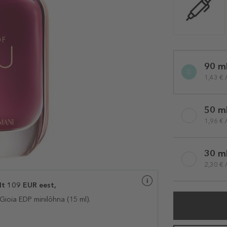
Selected
90 m
variation
1,43 € 
50 m
1,96 € 
30 m
2,30 € 
t 109 EUR eest,
Gioia EDP
minilõhna (15 ml).