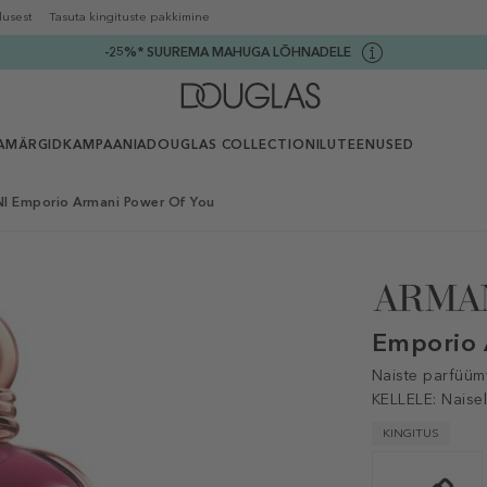
lusest
Tasuta kingituste pakkimine
-25%* SUUREMA MAHUGA LÕHNADELE
AMÄRGID
KAMPAANIA
DOUGLAS COLLECTION
ILUTEENUSED
 Emporio Armani Power Of You
Emporio 
Naiste parfüüm
KELLELE:
Naise
KINGITUS