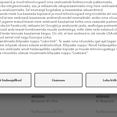
Sarnased tooted
ARMANI
ARMANI
Because It’s You
Si Passione
Parfüümvesi (EDP)
Parfüümvesi