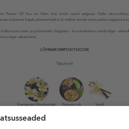
ani Power Of You
on lõhn, mis toob ruumi valguse. Selle eksootilise
ravas südames kajab plumeeriaakord, millele annab sensuaalse sügavuse kr
sa kulla tooni raam ja põimuvate rõngaste – koosolemise sümboliga – ehitu
i oma väge vabastama.
LÕHNAKOMPOSITSIOON
Tipunoot
Frangipani lilleekstrakt
Passion vili
Vanill