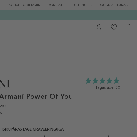
KOHALETOIMETAMINE
KONTAKTID
ILUTEENUSED
DOUGLASE ILUKAART
4.9
Tagasiside: 30
tähte
Armani Power Of You
5st
30
vesi
tagasisidest
le
ISIKUPÄRASTAGE GRAVEERINGUGA