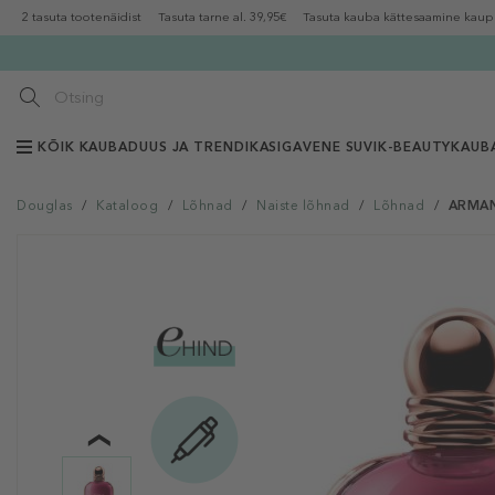
2 tasuta tootenäidist
Tasuta tarne al. 39,95€
Tasuta kauba kättesaamine kaup
KÕIK KAUBAD
UUS JA TRENDIKAS
IGAVENE SUVI
K-BEAUTY
KAUB
Douglas
/
Kataloog
/
Lõhnad
/
Naiste lõhnad
/
Lõhnad
/
ARMANI