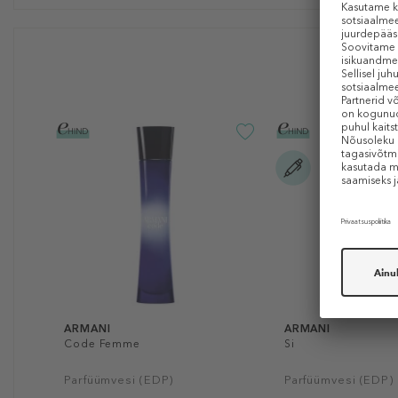
ARMANI
ARMANI
Code Femme
Si
Parfüümvesi (EDP)
Parfüümvesi (EDP)