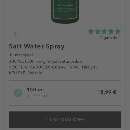
5.0
Tagasiside: 1
tähte
Salt Water Spray
5st
1
Juuksesprei
tagasisidest
JUUKSETÜÜP:
Kõigile juuksetüüpidele
TOOTE OMADUSED:
Kaitsev, Toitev, Niisutav
KELLELE:
Naisele
Selected
150 ml
variation
18,99 €
0,13 € / 1 ml
LISA OSTUKORVI