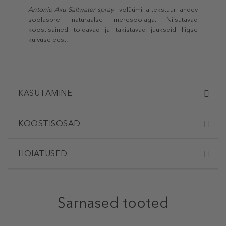
Antonio Axu Saltwater spray
- volüümi ja tekstuuri andev
soolasprei naturaalse meresoolaga. Niisutavad
koostisained toidavad ja takistavad juukseid liigse
kuivuse eest.
KASUTAMINE
KOOSTISOSAD
HOIATUSED
Sarnased tooted