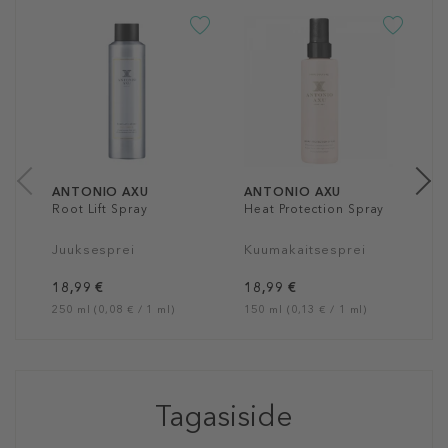
A
S
J
a
10
ANTONIO AXU
ANTONIO AXU
Root Lift Spray
Heat Protection Spray
Juuksesprei
Kuumakaitsesprei
18,99 €
18,99 €
250 ml (0,08 € / 1 ml)
150 ml (0,13 € / 1 ml)
Tagasiside