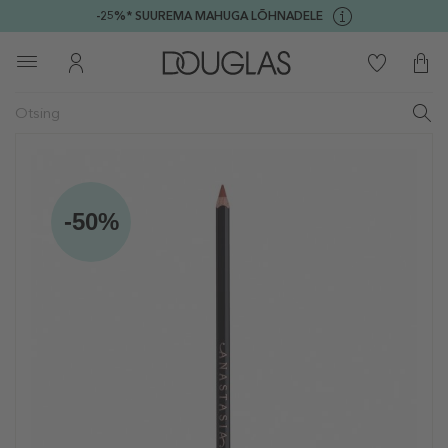
-25%* SUUREMA MAHUGA LÕHNADELE
-50%