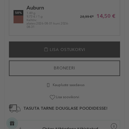
Selected
Auburn
variation
50%
1.49 g
14,50 €
28,99 €*
9,73 € / 1 g
Kehtiv:
alates 2026-08-01 kuni 2026-
08-31
LISA OSTUKORVI
BRONEERI
Kaupluste saadavus
Lisa soovikorvi
TASUTA TARNE DOUGLASE POODIDESSE!
Ostes tähtedega tähistatud