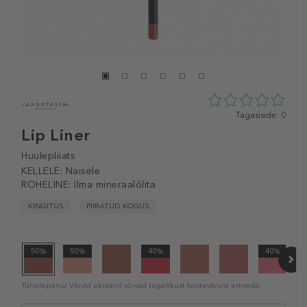
0
Tagasiside: 0
tähte
Lip Liner
5st
0
Huulepliiats
tagasisidest
KELLELE:
Naisele
ROHELINE:
Ilma mineraalõlita
KINGITUS
PIIRATUD KOGUS
50%
50%
40%
40%
Tähelepanu! Värvid ekraanil võivad tegelikust tootevärvist erineda.