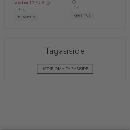
alates 17,39 €
3.2 g
1.49 g
KINGITUS
KINGITUS
Tagasiside
JÄTKE OMA TAGASISIDE