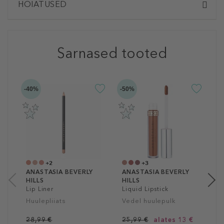
HOIATUSED
Sarnased tooted
-40%
-50%
-5
A
H
L
H
2
4
+2
+3
ANASTASIA BEVERLY
ANASTASIA BEVERLY
HILLS
HILLS
Lip Liner
Liquid Lipstick
Huulepliiats
Vedel huulepulk
28,99 €
25,99 €
alates 13 €