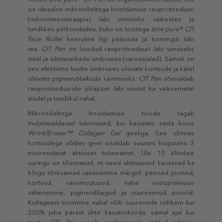
on ideaalne mikronõeltega hooldamise raviprotseduuri
(mikromesoteraapia) läbi viimiseks väikestes ja
tundlikes piirkondades, kuhu on tootega
âme pure® CIT
Face Roller
keeruline ligi pääseda ja toimingut läbi
viia.
CIT Pen
on loodud raviprotseduuri läbi viimiseks
ninal ja silmanurkade ümbruses (varesejalad). Samuti on
see efektiivne huulte ümbruses olevate kortsude ja kätel
olevate pigmendilaikude ravimiseks.
CIT Pen
võimaldab
raviprotseduuride ülitäpset läbi viimist ka väiksematel
aladel ja tundlikul nahal.
Mikronõeltega hooldamise toode tagab
muljetavaldavad tulemused, kui kasutate seda koos
WrinklEraser™ Collagen Gel
geeliga. See võimas
kortsudega võitlev geel sisaldab suurtes kogustes 3
noorendavat aktiivset toimeainet. Üle 10 kliinilise
uuringu on tõestanud, et need aktiivained kaotavad ka
kõige tõrksamad vananemise märgid: peened jooned,
kortsud, värvimuutused, naha vastupidavuse
vähenemine, pigmendilaigud ja suurenenud poorid.
Kollageeni tootmine nahal võib suureneda rohkem kui
200% juba pärast ühte kasutuskorda, samal ajal kui