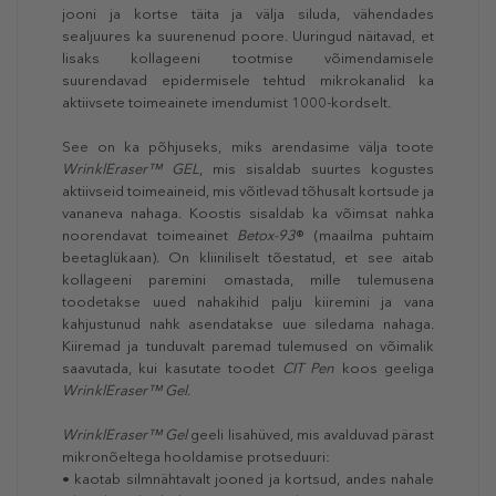
jooni ja kortse täita ja välja siluda, vähendades
sealjuures ka suurenenud poore. Uuringud näitavad, et
lisaks kollageeni tootmise võimendamisele
suurendavad epidermisele tehtud mikrokanalid ka
aktiivsete toimeainete imendumist 1000-kordselt.
See on ka põhjuseks, miks arendasime välja toote
WrinklEraser™ GEL
, mis sisaldab suurtes kogustes
aktiivseid toimeaineid, mis võitlevad tõhusalt kortsude ja
vananeva nahaga. Koostis sisaldab ka võimsat nahka
noorendavat toimeainet
Betox-93
® (maailma puhtaim
beetaglükaan). On kliiniliselt tõestatud, et see aitab
kollageeni paremini omastada, mille tulemusena
toodetakse uued nahakihid palju kiiremini ja vana
kahjustunud nahk asendatakse uue siledama nahaga.
Kiiremad ja tunduvalt paremad tulemused on võimalik
saavutada, kui kasutate toodet
CIT Pen
koos geeliga
WrinklEraser™ Gel
.
WrinklEraser™ Gel
geeli lisahüved, mis avalduvad pärast
mikronõeltega hooldamise protseduuri:
• kaotab silmnähtavalt jooned ja kortsud, andes nahale