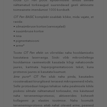
toote
CIT Pen
poolt epidermisele tehtud silmale
nähtamatud torkeaugud suurendavad geeli aktiivsete
toimeainete imendumist 1000-kordselt.
CIT Pen BASIC
komplekt sisaldab kõike, mida vajate, et
ravida:
• silmaümbruse kortse (varesejalad)
• suuümbruse kortse
• nina
• pigmentatsiooni
• arme*
Toote
CIT Pen
efekt on võrreldav naha hooldamiseks
kasutatava laserraviga. Siiski võib mikronõeltega
hooldamise ravimeetodit kasutada kõigi nahatoonide
juures, kartmata hüperpigmentatsiooni teket, kuna
protsessi juures ei kasutata kuumust.
âme pure® CIT Pen
silub naha pinda, kasutades
roostevabast kirurgilisest terasest mikropeeneid nõelu.
Selle protseduuri käigus tehakse naha pealmisele kihile
pisikesi silmale nähtamatuid torkeauke, mis käivitavad
naha tervenemisprotsessi, aktiveerides koheselt
kollageeni ja elastiini tootmise. Naha loomulik
tervenemisprotsess aitab nahal olevaid arme, peeneid