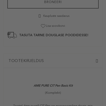
BRONEERI
Kaupluste saadavus
Lisa soovikorvi
TASUTA TARNE DOUGLASE POODIDESSE!
TOOTEKIRJELDUS
AME PURE CIT Pen Basic Kit
(Komplekt)
Tootel
âme pure® CIT Pen
on ergonoomiline disain, mis