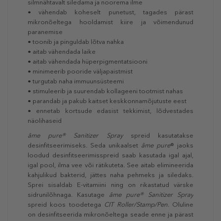
silmnähtavalt siledama ja noorema ilme
• vähendab koheselt punetust, tagades pärast
mikronõeltega hooldamist kiire ja võimendunud
paranemise
• toonib ja pinguldab lõtva nahka
• aitab vähendada laike
• aitab vähendada hüperpigmentatsiooni
• minimeerib pooride väljapaistmist
• turgutab naha immuunsüsteemi
• stimuleerib ja suurendab kollageeni tootmist nahas
• parandab ja pakub kaitset keskkonnamõjutuste eest
• ennetab kortsude edasist tekkimist, lõdvestades
näolihaseid
âme pure® Sanitizer Spray
spreid kasutatakse
desinfitseerimiseks. Seda unikaalset
âme pure
® jaoks
loodud desinfitseerimisspreid saab kasutada igal ajal,
igal pool, ilma vee või rätikuteta. See aitab elimineerida
kahjulikud bakterid, jättes naha pehmeks ja siledaks.
Sprei sisaldab E-vitamiini ning on rikastatud värske
sidrunilõhnaga. Kasutage
âme pure® Sanitizer Spray
spreid koos toodetega
CIT Roller/Stamp/Pen
. Oluline
on desinfitseerida mikronõeltega seade enne ja pärast