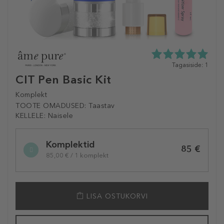
5.0
Tagasiside: 1
tähte
CIT Pen Basic Kit
5st
1
Komplekt
tagasisidest
TOOTE OMADUSED:
Taastav
KELLELE:
Naisele
Selected
Komplektid
variation
85 €
85,00 € / 1 komplekt
LISA OSTUKORVI