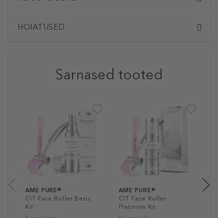
HOIATUSED
Sarnased tooted
A
C
N
5
30
AME PURE®
AME PURE®
CIT Face Roller Basic
CIT Face Roller
Kit
Platinum Kit