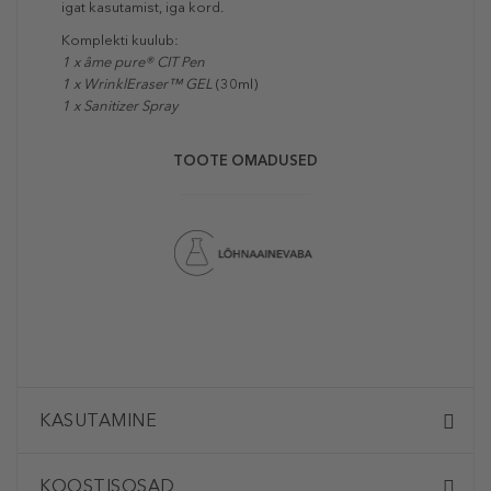
igat kasutamist, iga kord.
Komplekti kuulub:
1 x âme pure® CIT Pen
1 x WrinklEraser™ GEL
(30ml)
1 x Sanitizer Spray
TOOTE OMADUSED
KASUTAMINE
KOOSTISOSAD