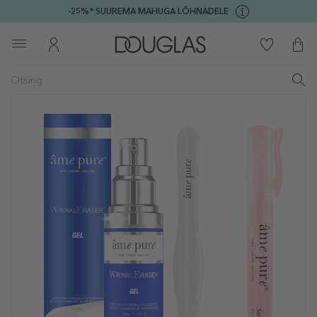
-25%* SUUREMA MAHUGA LÕHNADELE