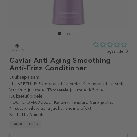
0
Tagasiside: 0
tähte
Caviar Anti-Aging Smoothing
5st
Anti-Frizz Conditioner
0
tagasisidest
Juuksepalsam
JUUKSETÜÜP:
Pleegitatud juustele, Kahjustatud juustele,
Värvitud juustele, Tõrksatele juustele, Kõigile
juuksetüüpidele
TOOTE OMADUSED:
Kaitsev, Taastav, Sära jaoks,
Niisutav, Siluv, Sära jaoks, Siidine efekt
KELLELE:
Naisele
AINULT E-POES