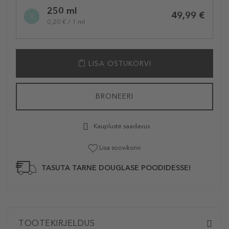
Selected
250 ml
variation
49,99 €
0,20 € / 1 ml
LISA OSTUKORVI
BRONEERI
Kaupluste saadavus
Lisa soovikorvi
TASUTA TARNE DOUGLASE POODIDESSE!
TOOTEKIRJELDUS