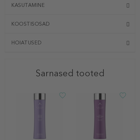
KASUTAMINE
KOOSTISOSAD
HOIATUSED
Sarnased tooted
A
C
C
J
4
25