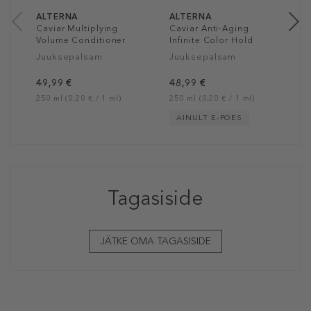
ALTERNA
ALTERNA
Caviar Multiplying
Caviar Anti-Aging
Volume Conditioner
Infinite Color Hold
Conditioner
Juuksepalsam
Juuksepalsam
49,99 €
48,99 €
250 ml (0,20 € / 1 ml)
250 ml (0,20 € / 1 ml)
AINULT E-POES
Tagasiside
JÄTKE OMA TAGASISIDE