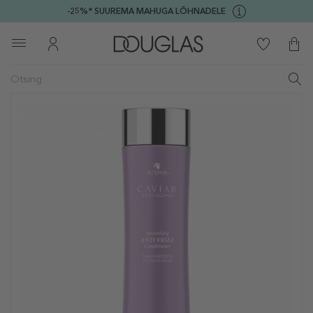
-25%* SUUREMA MAHUGA LÕHNADELE