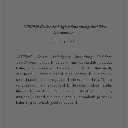
ALTERNA
Caviar Anti-Aging Smoothing Anti-Frizz
Conditioner
(Juuksepalsam)
ALTERNA
Caviar Anti-Aging Smoothing Anti-Frizz
Conditioner
luksuslik palsam, mis eemaldab juustest
kahu, aitab kahusust tõrjuda kuni 80% tõhusamalt,
vähendab juustes pusasid ning kontrollib niisutatuse
taset juustes, muudab juuksed siidiselt siledaks. Tõrjub
väliskeskkonna niiskust. Sobib ideaalselt paksematele,
tihedatele juustele. Reguleerib niiskustaset juustes,
muudab juuksed siidiselt siledaks, eemaldab ja tõrjub
kahu ning vähendab juustes pusasid.