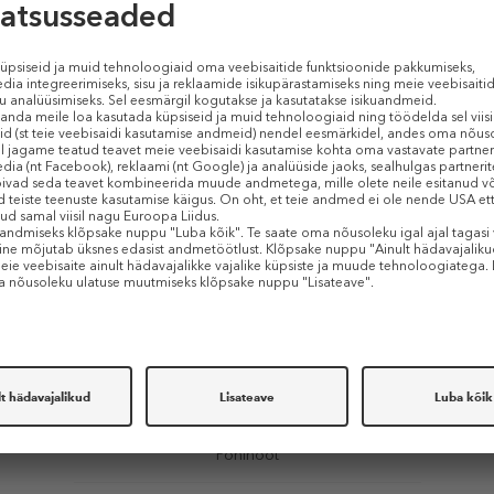
Tipunoot
Tsitrusviljad
Südamenoot
Puit
Vetiver
Lillenoodid
Põhinoot