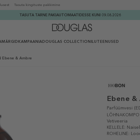
lusest
Tasuta kingituste pakkimine
TASUTA TARNE PAKIAUTOMAATIDESSE KUNI 09.08.2026
AMÄRGID
KAMPAANIA
DOUGLAS COLLECTION
ILUTEENUSED
 Ebene & Ambre
Ebene &
Parfüümvesi (E
LÕHNAKOMPOS
Vetiveeria
KELLELE:
Naisel
ROHELINE:
Loo