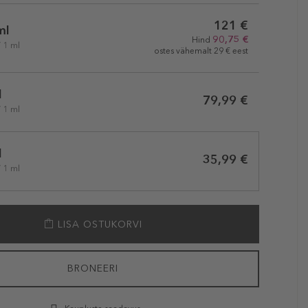
121 €
ml
90,75 €
Hind
/ 1 ml
ostes vähemalt 29 € eest
l
79,99 €
/ 1 ml
l
35,99 €
/ 1 ml
LISA OSTUKORVI
BRONEERI