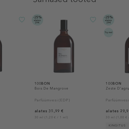
-25%
-25%
alates
alates
29€
29€
100BON
100BON
Bois De Mangrove
Zeste D'agr
Parfüümvesi (EDP)
Parfüümvesi
alates 35,99 €
alates 29,9
30 ml (1,20 € / 1 ml)
30 ml (1,00 € 
KINGITUS