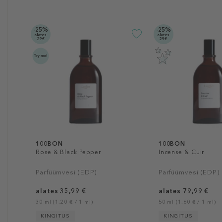
-25%
-25%
alates
alates
29€
29€
100BON
100BON
Rose & Black Pepper
Incense & Cuir
Parfüümvesi (EDP)
Parfüümvesi (EDP)
alates 35,99 €
alates 79,99 €
30 ml (1,20 € / 1 ml)
50 ml (1,60 € / 1 ml)
KINGITUS
KINGITUS