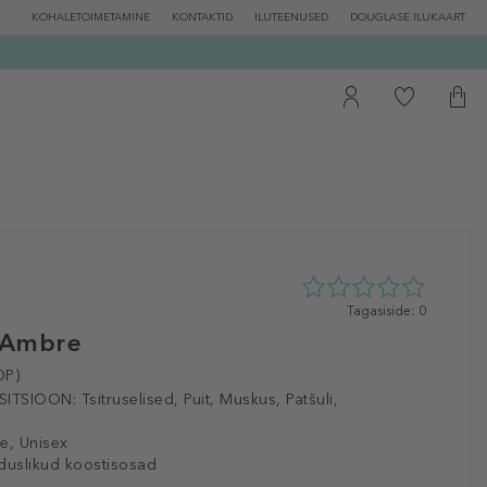
KOHALETOIMETAMINE
KONTAKTID
ILUTEENUSED
DOUGLASE ILUKAART
0
Tagasiside: 0
tähte
 Ambre
5st
0
DP)
tagasisidest
ITSIOON:
Tsitruselised, Puit, Muskus, Patšuli,
e, Unisex
duslikud koostisosad