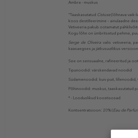
Ambra - muskus
"Taaskasutatud
Cistuse
(lõhnava vaik-l
koos destilleerimine – ainulaadne des
Vetiveeria pakub ootamatut pähklivõita
Kogu lõhn on ümbritsetud pehme, puu
Serge de Oliveira
valis vetiveeria, p
kaasaegses ja jätkusuutlikus versioon
See on sensuaalne, rafineeritud ja oo
Tipunoodid: värskendavad noodid
Südamenoodid: kuiv puit, lillenoodid, 
Põhinoodid: muskus, taaskasutatud pa
* - Looduslikud koostisosad
Kontsentratsioon: 20% (
Eau de Parfu