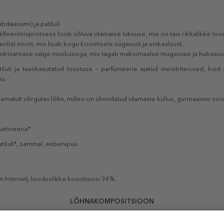
abdaanumi) ja patšuli
tilleerimisprotsess loob võluva idamaise luksuse, mis on täis rikkalikke lo
olist nooti, mis lisab kogu koostisele sügavust ja unikaalsust.
drisarnase valge muskusega, mis tagab maksimaalse mugavuse ja hubasus
atšuli ja taaskasutatud tsüstuse – parfümeeria ajatud meistriteosed, kuid
is.
tamatult võrgutav lõhn, milles on ühendatud idamaine küllus, gurmaanne soo
vetiveeria*
tšuli*, sammal, eebenipuu
m Intense
), looduslikke koostisosi 94%.
LÕHNAKOMPOSITSIOON