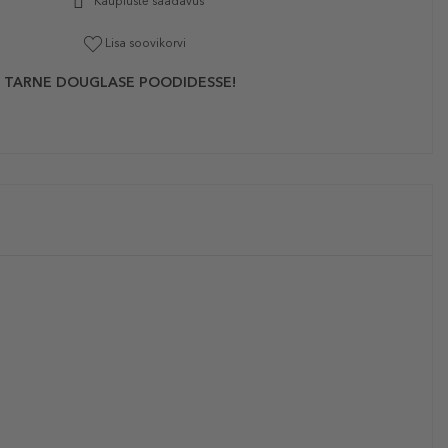
Kaupluste saadavus
Lisa soovikorvi
 TARNE DOUGLASE POODIDESSE!