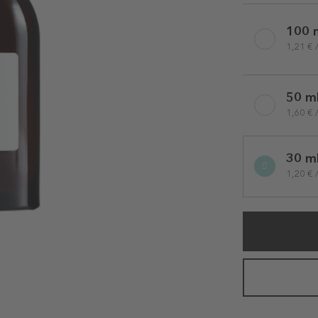
Selected
variation
100 
1,21 € 
50 m
1,60 € 
30 m
1,20 € 