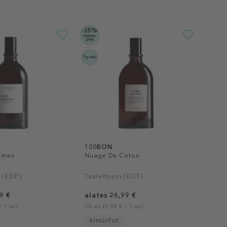
-25%
alates
29€
100BON
umes
Nuage De Coton
 (EDP)
Tualettvesi (EDT)
9 €
alates 26,99 €
/ 1 ml)
30 ml (0,90 € / 1 ml)
KINGITUS