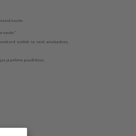
omseid noote.
e tunde.“
 seekord esitleb ta neid ainulaadses,
jus ja pehme puudrilisus.