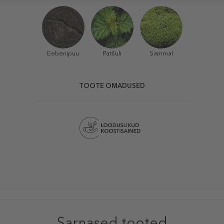
Eebenipuu
Patšuli
Sammal
TOOTE OMADUSED
Sarnased tooted