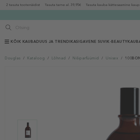
2 tasuta tootenäidist
Tasuta tarne al. 39,95€
Tasuta kauba kättesaamine kaup
KÕIK KAUBAD
UUS JA TRENDIKAS
IGAVENE SUVI
K-BEAUTY
KAUB
Douglas
/
Kataloog
/
Lõhnad
/
Nišiparfüümid
/
Unisex
/
100BON