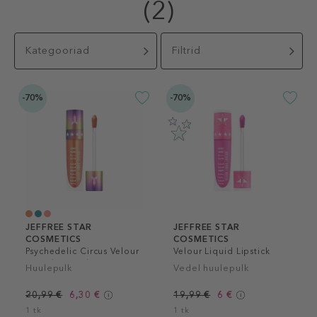
(2)
Kategooriad
Filtrid
-70%
-70%
JEFFREE STAR
JEFFREE STAR
COSMETICS
COSMETICS
Psychedelic Circus Velour
Velour Liquid Lipstick
Liquid Lipstick
Huulepulk
Vedel huulepulk
20,99 €
6,30 €
19,99 €
6 €
1 tk
1 tk