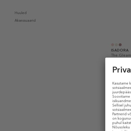
Huuled
Aksessuaarid
ISADORA
The Gleam
Longwear 
Lauvärv
19,99 €
1 g