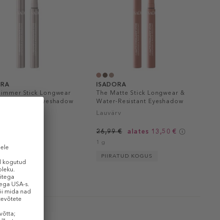
ORA
ISADORA
himmer Stick Longwear
The Matte Stick Longwear &
er-Resistant Eyeshadow
Water-Resistant Eyeshadow
rv
Lauvärv
 €
26,99 €
alates 13,50 €
1 g
PIIRATUD KOGUS