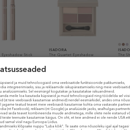
ISADORA
ISAD
 Eyeshadow Stick
The Quartet Eyeshadow
The S
& Water-Resistant
& Wat
Lauvärvipalett
Lauvä
23,99 €
26,99
3.5 g
1 g
PIIRATUD KOGUS