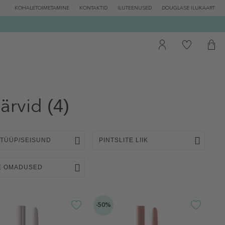
KOHALETOIMETAMINE
KONTAKTID
ILUTEENUSED
DOUGLASE ILUKAART
ärvid
(4)
 TÜÜP/SEISUND
PINTSLITE LIIK
E OMADUSED
-50%