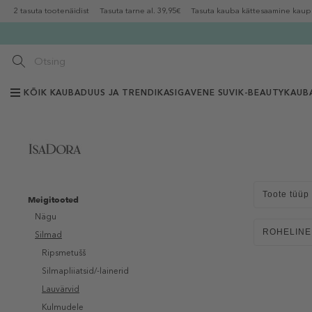
2 tasuta tootenäidist
Tasuta tarne al. 39,95€
Tasuta kauba kättesaamine kaup
KÕIK KAUBAD
UUS JA TRENDIKAS
IGAVENE SUVI
K-BEAUTY
KAUB
Toote tüüp
Meigitooted
Nägu
ROHELINE
Silmad
Ripsmetušš
Silmapliiatsid/-lainerid
Lauvärvid
Kulmudele