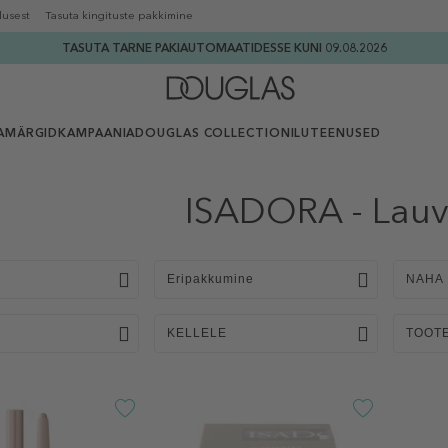
lusest
Tasuta kingituste pakkimine
TASUTA TARNE PAKIAUTOMAATIDESSE KUNI 09.08.2026
AMÄRGID
KAMPAANIA
DOUGLAS COLLECTION
ILUTEENUSED
ISADORA - Lauv
Eripakkumine
NAHA
KELLELE
TOOT