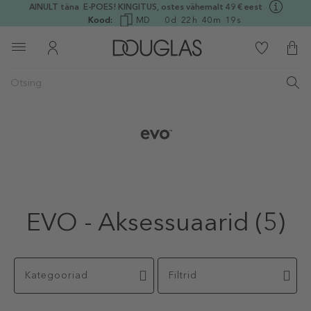
AINULT täna E-POES! KINGITUS, ostes vähemalt 49 € eest
Kood:
MD
0
d
22
h
40
m
19
s
EVO - Aksessuaarid
(5)
Kategooriad
Filtrid