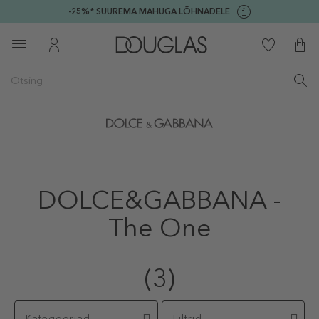
-25%* SUUREMA MAHUGA LÕHNADELE
DOLCE&GABBANA -
The One
(3)
Kategooriad
Filtrid