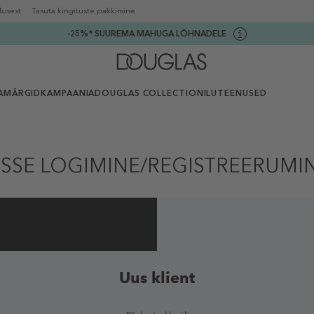
lusest
Tasuta kingituste pakkimine
-25%* SUUREMA MAHUGA LÕHNADELE
AMÄRGID
KAMPAANIA
DOUGLAS COLLECTION
ILUTEENUSED
ISSE LOGIMINE/REGISTREERUMI
Uus klient