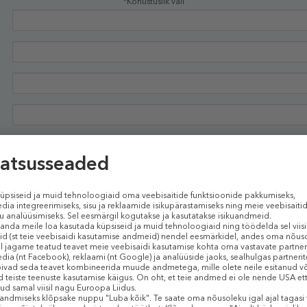
*Kohustuslik väli
Kinnitan, et olen tutvunud ja nõustun
tingimustega
Soovin saada teavet SMSi teel
Soovin saada Douglas.ee uudiskirja oma e-posti aadressile
JÄTKAN