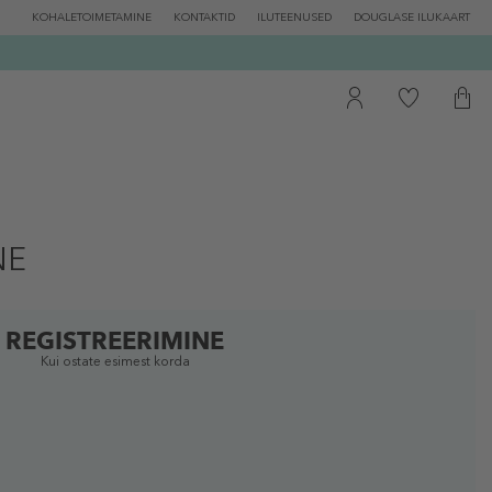
KOHALETOIMETAMINE
KONTAKTID
ILUTEENUSED
DOUGLASE ILUKAART
NE
REGISTREERIMINE
Kui ostate esimest korda