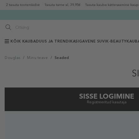
2 tasuta tootenäidist
Tasuta tarne al. 39,95€
Tasuta kauba kättesaamine kaup
KÕIK KAUBAD
UUS JA TRENDIKAS
IGAVENE SUVI
K-BEAUTY
KAUB
Douglas
/
Minu teave
/
Seaded
S
SISSE LOGIMINE
Registreeritud kasutaja