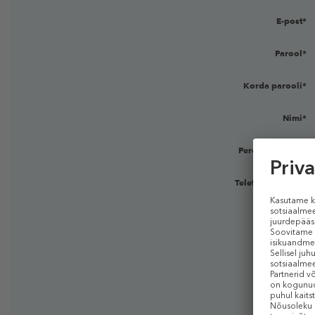
E-post*
Parool*
Korda parooli*
Nimi*
Perekonnanimi *
Telefoninumber:*