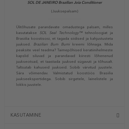
SOL DE JANEIRO Brazilian Joia Conditioner
(Juuksepalsam)
Ülitõhusate parandavate omadustega palsam, milles
kasutatakse
SOL Seal Technology™
tehnoloogiat ja
Brasiilia koostisosi, et tagada siidised ja kahjustusteta
juuksed.
Brazilian Bum Bumi
kreemi lõhnaga. Mida
peaksite veel teadma? Taimepõhised keratiinihelmeste
kapslid siluvad ja parandavad kiiresti lõhenenud
juukseotsad, et taastada juuksed sügavuti ja tõhusalt.
Taltsutab kahuseid juukseid. Sobib värvitud juustele.
Sära võimendav. Valmistatud koostöös Brasiilia
juukseekspertidega. Sobib sirgetele, lainelistele ja
lokkis juustele.
KASUTAMINE