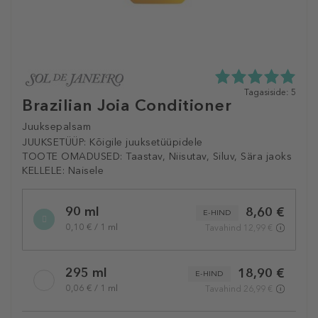
5.0
Tagasiside: 5
Brazilian Joia Conditioner
tähte
5st
Juuksepalsam
5
tagasisidest
JUUKSETÜÜP:
Kõigile juuksetüüpidele
TOOTE OMADUSED:
Taastav, Niisutav, Siluv, Sära jaoks
KELLELE:
Naisele
Selected
90 ml
8,60 €
variation
E-HIND
0,10 € / 1 ml
Tavahind 12,99 €
295 ml
18,90 €
E-HIND
0,06 € / 1 ml
Tavahind 26,99 €