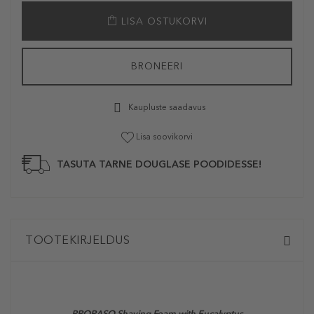
LISA OSTUKORVI
BRONEERI
Kaupluste saadavus
Lisa soovikorvi
TASUTA TARNE DOUGLASE POODIDESSE!
TOOTEKIRJELDUS
PRORASO
Shaving Foam with Eucalyptus