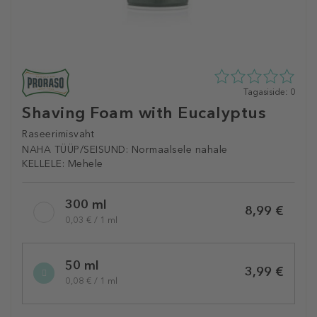
0
Tagasiside: 0
tähte
Shaving Foam with Eucalyptus
5st
0
Raseerimisvaht
tagasisidest
NAHA TÜÜP/SEISUND:
Normaalsele nahale
KELLELE:
Mehele
Selected
300 ml
variation
8,99 €
0,03 € / 1 ml
50 ml
3,99 €
0,08 € / 1 ml