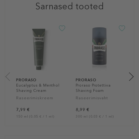
Sarnased tooted
P
R
R
4
10
PRORASO
PRORASO
Eucalyptus & Menthol
Proraso Protettiva
Shaving Cream
Shaving Foam
Raseerimiskreem
Raseerimisvaht
7,99 €
8,99 €
150 ml (0,05 € / 1 ml)
300 ml (0,03 € / 1 ml)