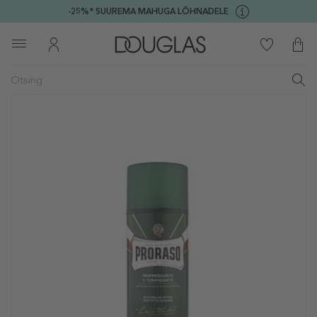
-25%* SUUREMA MAHUGA LÕHNADELE