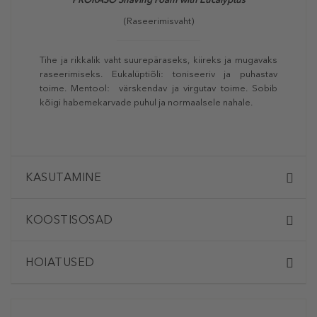
(Raseerimisvaht)
Tihe ja rikkalik vaht suurepäraseks, kiireks ja mugavaks
raseerimiseks. Eukalüptiõli: toniseeriv ja puhastav
toime. Mentool: värskendav ja virgutav toime. Sobib
kõigi habemekarvade puhul ja normaalsele nahale.
KASUTAMINE
KOOSTISOSAD
HOIATUSED