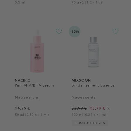
5.5 ml
70 g (0,31 € / 1 g)
-30%
NACIFIC
MIXSOON
Pink AHA/BHA Serum
Bifida Ferment Essence
Näoseerum
Näoessents
24,99 €
33,99 €
23,79 €
50 ml (0,50 € / 1 ml)
100 ml (0,24 € / 1 ml)
PIIRATUD KOGUS