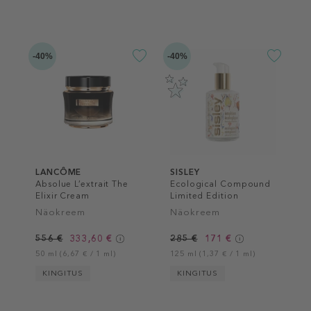
-40%
-40%
LANCÔME
SISLEY
Absolue L’extrait The
Ecological Compound
Elixir Cream
Limited Edition
Näokreem
Näokreem
556 €
333,60 €
285 €
171 €
50 ml (6,67 € / 1 ml)
125 ml (1,37 € / 1 ml)
KINGITUS
KINGITUS