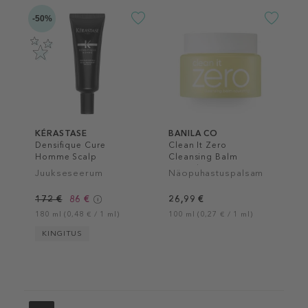
-50%
KÉRASTASE
BANILA CO
Densifique Cure
Clean It Zero
Homme Scalp
Cleansing Balm
Treatment
Nourishing
Juukseseerum
Näopuhastuspalsam
172 €
86 €
26,99 €
180 ml (0,48 € / 1 ml)
100 ml (0,27 € / 1 ml)
KINGITUS