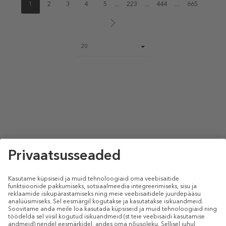
1
2
3
4
5
...
223
...
444
...
665
Page
20
size
select