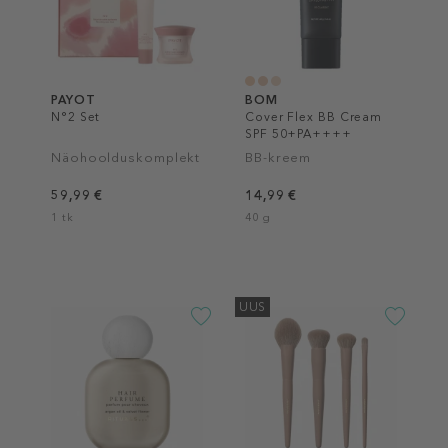
PAYOT
BOM
N°2 Set
Cover Flex BB Cream
SPF 50+PA++++
Näohoolduskomplekt
BB-kreem
59,99 €
14,99 €
1 tk
40 g
UUS