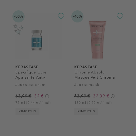
-50%
-40%
KÉRASTASE
KÉRASTASE
Specifique Cure
Chrome Absolu
Apaisante Anti-
Masque Vert Chroma
Inconforts
Neutralisant Hair Mask
Juukseseerum
Juuksemask
63,99 €
32 €
53,99 €
32,39 €
72 ml (0,44 € / 1 ml)
150 ml (0,22 € / 1 ml)
KINGITUS
KINGITUS