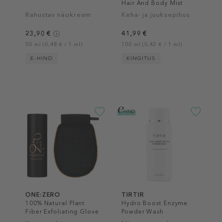
Hair And Body Mist
Rahustav näokreem
Keha- ja juuksepihus
23,90 €
41,99 €
50 ml (0,48 € / 1 ml)
100 ml (0,42 € / 1 ml)
E-HIND
KINGITUS
ONE:ZERO
TIRTIR
100% Natural Plant
Hydro Boost Enzyme
Fiber Exfoliating Glove
Powder Wash