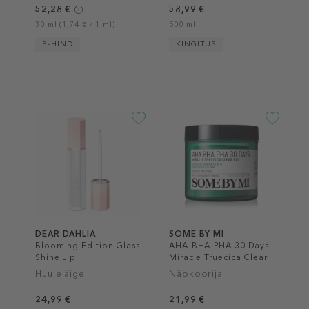
52,28 €
58,99 €
30 ml (1,74 € / 1 ml)
500 ml
E-HIND
KINGITUS
DEAR DAHLIA
SOME BY MI
Blooming Edition Glass
AHA-BHA-PHA 30 Days
Shine Lip
Miracle Truecica Clear
Pad
Huuleläige
Näokoorija
24,99 €
21,99 €