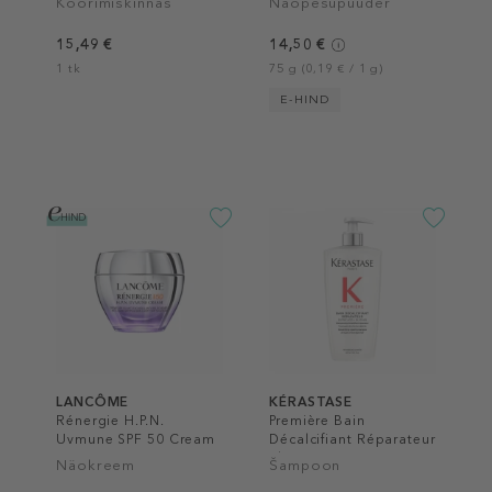
Koorimiskinnas
Näopesupuuder
15,49 €
14,50 €
1 tk
75 g (0,19 € / 1 g)
E-HIND
LANCÔME
KÉRASTASE
Rénergie H.P.N.
Première Bain
Uvmune SPF 50 Cream
Décalcifiant Réparateur
Shampoo
Näokreem
Šampoon