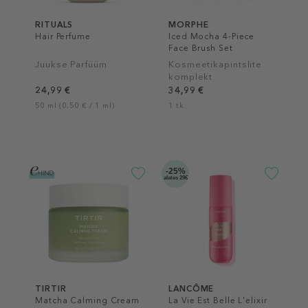
RITUALS
MORPHE
Hair Perfume
Iced Mocha 4-Piece
Face Brush Set
Juukse Parfüüm
Kosmeetikapintslite
komplekt
24,99 €
34,99 €
50 ml (0,50 € / 1 ml)
1 tk
-25%
alates 29€
TIRTIR
LANCÔME
Matcha Calming Cream
La Vie Est Belle L'elixir