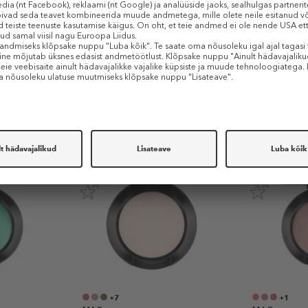
Sarnased tooted
-50%
-50%
+7
+1