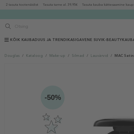
2 tasuta tootenäidist
Tasuta tarne al. 39,95€
Tasuta kauba kättesaamine kaup
KÕIK KAUBAD
UUS JA TRENDIKAS
IGAVENE SUVI
K-BEAUTY
KAUB
Douglas
/
Kataloog
/
Make-up
/
Silmad
/
Lauvärvid
/
MAC Satin
-50%