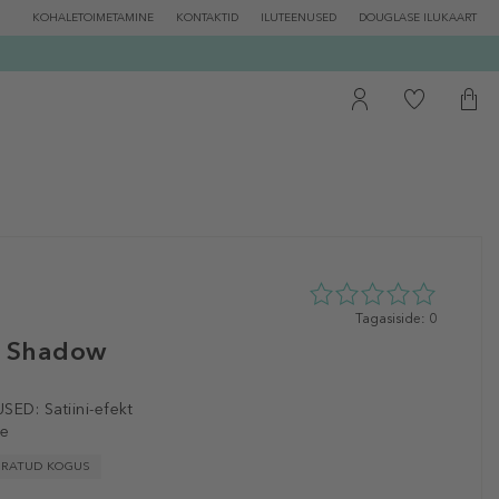
KOHALETOIMETAMINE
KONTAKTID
ILUTEENUSED
DOUGLASE ILUKAART
0
Tagasiside: 0
tähte
e Shadow
5st
0
tagasisidest
SED:
Satiini-efekt
le
IIRATUD KOGUS