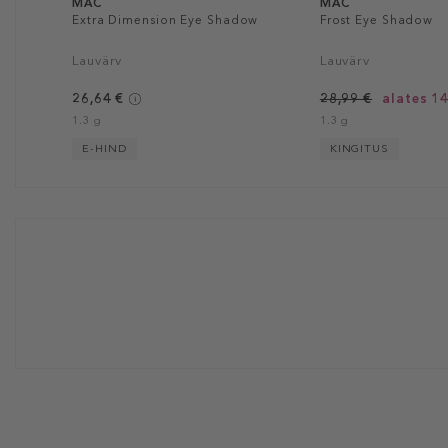
MAC
MAC
Extra Dimension Eye Shadow
Frost Eye Shadow
Lauvärv
Lauvärv
26,64 €
28,99 €
alates 14
1.3 g
1.3 g
E-HIND
KINGITUS