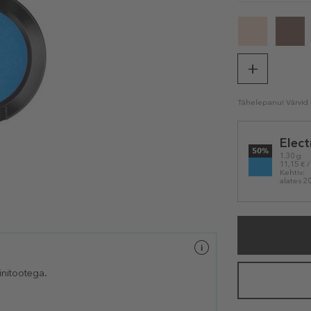
Tähelepanu! Värvid e
Selected
Elect
variation
50%
1.30 g
11,15 € /
Kehtiv:
alates 2
nitootega
.