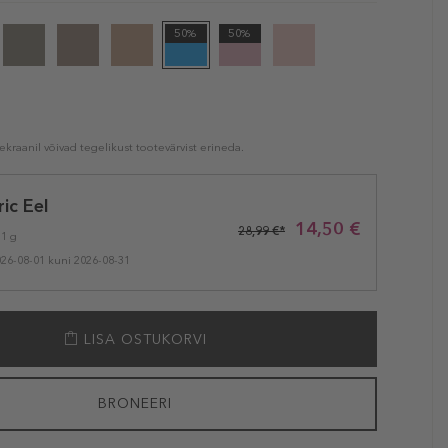
50%
50%
kraanil võivad tegelikust tootevärvist erineda.
ric Eel
14,50 €
28,99 €*
 1 g
026-08-01 kuni 2026-08-31
LISA OSTUKORVI
BRONEERI