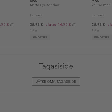
MAC
MAC
Matte Eye Shadow
Veluxe Pear
Lauvärv
Lauvärv
,50 €
28,99 €
alates 14,50 €
28,99 €
al
1.3 g
1.3 g
KINGITUS
KINGITUS
Tagasiside
JÄTKE OMA TAGASISIDE