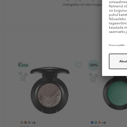
mängides nii värvi tugevusega.
-50%
+4
+9