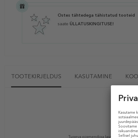
Ostes tähtedega tähistatud tooteid
saate
ÜLLATUSKINGITUSE!
TOOTEKIRJELDUS
KASUTAMINE
KOO
Tugeva pigmendiga lauvärv, mida saab 