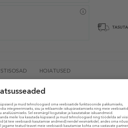
TASUTA
STISOSAD
HOIATUSED
MAC Satin Eye Shadow
(Lauvärv)
siledalt peale kanda ja mis seguneb kergelt muude toonidega. Lauvärvi saab 