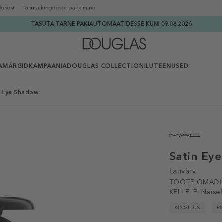
lusest
Tasuta kingituste pakkimine
TASUTA TARNE PAKIAUTOMAATIDESSE KUNI 09.08.2026
AMÄRGID
KAMPAANIA
DOUGLAS COLLECTION
ILUTEENUSED
 Eye Shadow
Satin Ey
Lauvärv
TOOTE OMADU
KELLELE:
Naise
KINGITUS
P