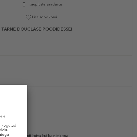
Kaupluste saadavus
Lisa soovikorvi
 TARNE DOUGLASE POODIDESSE!
peale kanda nii kuiva kui ka niiskena,