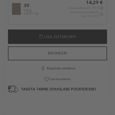
14,29 €
variation
30
Standardhind 21,99 €
5.50 g
30 päeva madalaim
2,60 € / 1 g
hind 14,09 €
LISA OSTUKORVI
BRONEERI
Kaupluste saadavus
Lisa soovikorvi
TASUTA TARNE DOUGLASE POODIDESSE!