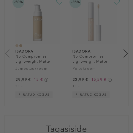
-50%
-35%
-3
I
T
A
2
30
ISADORA
ISADORA
No Compromise
No Compromise
Lightweight Matte
Lightweight Matte
Foundation
Concealer
Jumestuskreem
Peitekreem
29,99 €
15 €
23,99 €
15,59 €
30 ml
10 ml
PIIRATUD KOGUS
PIIRATUD KOGUS
Tagasiside