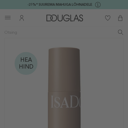
-25%* SUUREMA MAHUGA LÕHNADELE
HEA
HIND