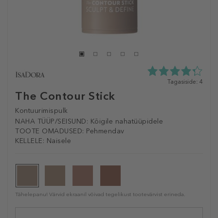
4.3
Tagasiside: 4
tähte
The Contour Stick
5st
4
Kontuurimispulk
tagasisidest
NAHA TÜÜP/SEISUND:
Kõigile nahatüüpidele
TOOTE OMADUSED:
Pehmendav
KELLELE:
Naisele
Tähelepanu! Värvid ekraanil võivad tegelikust tootevärvist erineda.
Selected