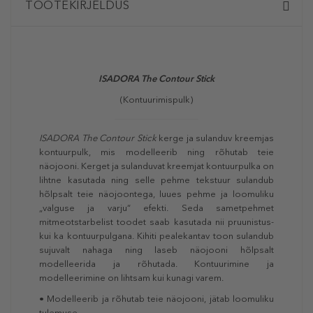
TOOTEKIRJELDUS
ISADORA The Contour Stick
(Kontuurimispulk)
ISADORA The Contour Stick
kerge ja sulanduv kreemjas
kontuurpulk, mis modelleerib ning rõhutab teie
näojooni. Kerget ja sulanduvat kreemjat kontuurpulka on
lihtne kasutada ning selle pehme tekstuur sulandub
hõlpsalt teie näojoontega, luues pehme ja loomuliku
„valguse ja varju“ efekti. Seda sametpehmet
mitmeotstarbelist toodet saab kasutada nii pruunistus-
kui ka kontuurpulgana. Kihiti pealekantav toon sulandub
sujuvalt nahaga ning laseb näojooni hõlpsalt
modelleerida ja rõhutada. Kontuurimine ja
modelleerimine on lihtsam kui kunagi varem.
• Modelleerib ja rõhutab teie näojooni, jätab loomuliku
tulemuse