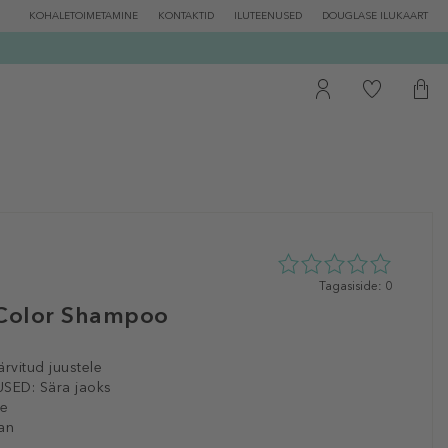
KOHALETOIMETAMINE
KONTAKTID
ILUTEENUSED
DOUGLASE ILUKAART
0
Tagasiside: 0
tähte
 Color Shampoo
5st
0
tagasisidest
ärvitud juustele
SED:
Sära jaoks
le
an