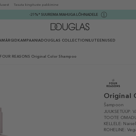
lusest
Tasuta kingituste pakkimine
-25%* SUUREMA MAHUGA LÕHNADELE
AMÄRGID
KAMPAANIA
DOUGLAS COLLECTION
ILUTEENUSED
FOUR REASONS Original Color Shampoo
Original
Šampoon
JUUKSETÜÜP:
V
TOOTE OMADU
KELLELE:
Naise
ROHELINE:
Veg