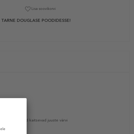
Lisa soovikorvi
 TARNE DOUGLASE POODIDESSE!
kt ja -proteiinid kaitsevad juuste värvi