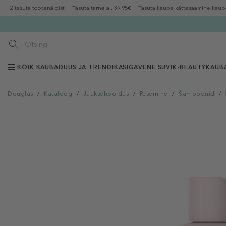
2 tasuta tootenäidist
Tasuta tarne al. 39,95€
Tasuta kauba kättesaamine kaup
KÕIK KAUBAD
UUS JA TRENDIKAS
IGAVENE SUVI
K-BEAUTY
KAUB
Douglas
/
Kataloog
/
Juuksehooldus
/
Pesemine
/
Šampoonid
/