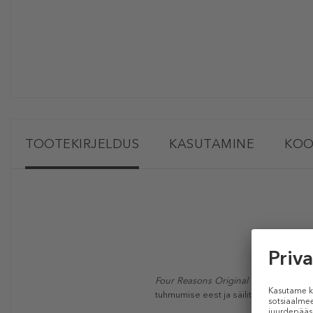
TOOTEKIRJELDUS
KASUTAMINE
KOO
Four Reasons Original Color Shampo
tuhmumise eest ja säilitavad värvi sä