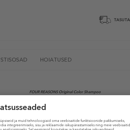
TASUTA
STISOSAD
HOIATUSED
FOUR REASONS Original Color Shampoo
(Šampoon)
o
Värvi kaitsev šampoon lisab värvitud juustele läiget ja elujõudu. Riisiekstra
ra. 100% vegan koostisosad.