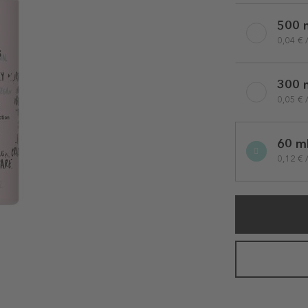
Selected
500 
variation
0,04 € 
300 
0,05 € 
60 m
0,12 € 