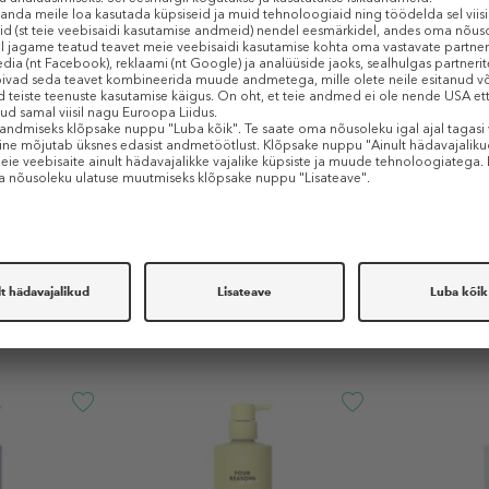
TOOTE OMADUSED
Sarnased tooted