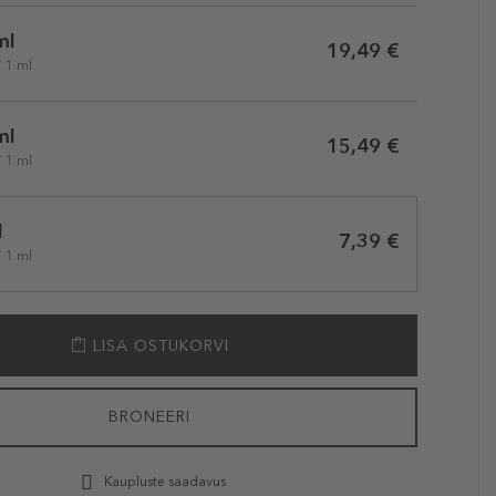
ml
19,49 €
/ 1 ml
ml
15,49 €
/ 1 ml
l
7,39 €
/ 1 ml
LISA OSTUKORVI
BRONEERI
Kaupluste saadavus