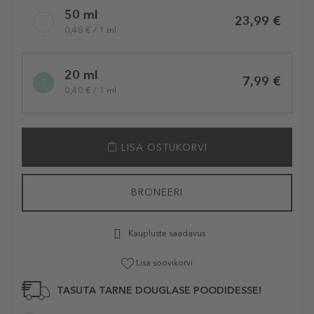
Selected
50 ml
variation
23,99 €
0,48 € / 1 ml
20 ml
7,99 €
0,40 € / 1 ml
LISA OSTUKORVI
BRONEERI
Kaupluste saadavus
Lisa soovikorvi
TASUTA TARNE DOUGLASE POODIDESSE!