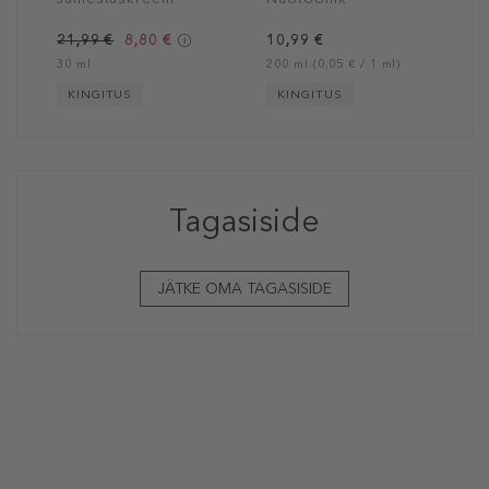
Foundation Instant
Optimizer CC Cream
21,99 €
8,80 €
10,99 €
SPF 50
30 ml
200 ml (0,05 € / 1 ml)
KINGITUS
KINGITUS
Tagasiside
JÄTKE OMA TAGASISIDE