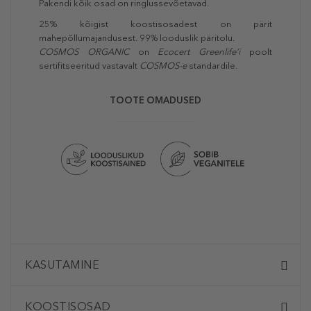
Pakendi kõik osad on ringlussevõetavad.
25% kõigist koostisosadest on pärit
mahepõllumajandusest. 99% looduslik päritolu.
COSMOS ORGANIC
on
Ecocert Greenlife‘i
poolt
sertifitseeritud vastavalt
COSMOS-e
standardile.
TOOTE OMADUSED
KASUTAMINE
KOOSTISOSAD