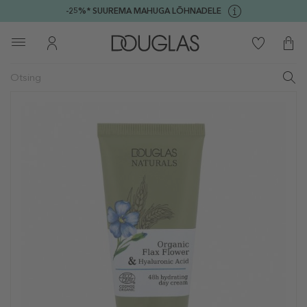
-25%* SUUREMA MAHUGA LÕHNADELE