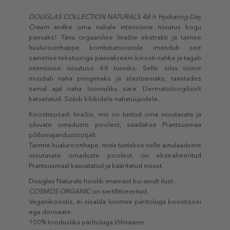
DOUGLAS COLLECTION NATURALS 48 h Hydrating Day
Cream
andke oma nahale intensiivne niisutus kogu
päevaks! Tänu orgaanilise linaõie ekstrakti ja taimse
hüaluroonhappe kombinatsioonile imendub see
sametise tekstuuriga päevakreem kiiresti nahka ja tagab
intensiivse niisutuse 48 tunniks. Selle siluv toime
muudab naha pringimaks ja elastsemaks, taastades
samal ajal naha loomuliku sära. Dermatoloogiliselt
katsetatud. Sobib kõikidele nahatüüpidele.
Koostisosad: linaõis, mis on tuntud oma niisutavate ja
siluvate omaduste poolest, saadakse Prantsusmaa
põllumajandustootjalt.
Taimne hüaluroonhape, mida tuntakse selle ainulaadsete
niisutavate omaduste poolest, on ekstraheeritud
Prantsusmaal kasvatatud ja kääritatud nisust.
Douglas Naturals hoolib enamast kui ainult ilust.
COSMOS ORGANIC
on sertifitseeritud.
Veganikoostis, ei sisalda loomse päritoluga koostisosi
ega derivaate.
100% loodusliku päritoluga lõhnaaine.