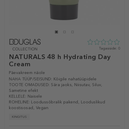
0
Tagasiside: 0
tähte
NATURALS 48 h Hydrating Day
5st
Cream
0
tagasisidest
Päevakreem näole
NAHA TÜÜP/SEISUND:
Kõigile nahatüüpidele
TOOTE OMADUSED:
Sära jaoks, Niisutav, Siluv,
Sametine efekt
KELLELE:
Naisele
ROHELINE:
Loodussõbralik pakend, Looduslikud
koostisosad, Vegan
KINGITUS