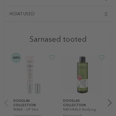
HOIATUSED
Sarnased tooted
-60%
D
C
M
P
B
1
3
DOUGLAS
DOUGLAS
COLLECTION
COLLECTION
MAKE - UP Skin
NATURALS Purifying
Augmenting
Toner
Jumestuskreem
Näotoonik